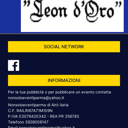
SOCIAL NETWORK
INFORMAZIONI
Per la tua pubblictà o per pubblicare un evento contatta
nonsoloeventiparma@yahoo.it
Nonsoloeventiparma di Airò Ilaria
C.F. RAILRI67A71M109N
P.IVA 03076420342 - REA PR 356783
Telefono
3926008147
Email
nonsoloeventiparma@yahoo.it