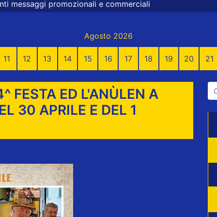
i e commerciali
Agosto 2026
11
12
13
14
15
16
17
18
19
20
21
4^ FESTA ED L'ANÙLEN A
L 30 APRILE E DEL 1