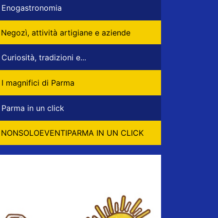
Enogastronomia
Negozì, attività artigiane e aziende
Curiosità, tradizioni e...
I magnifici di Parma
Parma in un click
NONSOLOEVENTIPARMA IN UN CLICK