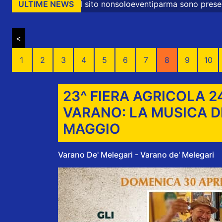
to nonsoloeventiparma sono presenti messaggi promozional
ULTIME NEWS
<
1
2
3
4
5
6
7
8
9
10
23^ FIERA AGRICOLA 2
VARANO: LA MUSICA DE
MAGGIO
Varano De' Melegari - Varano de' Melegari