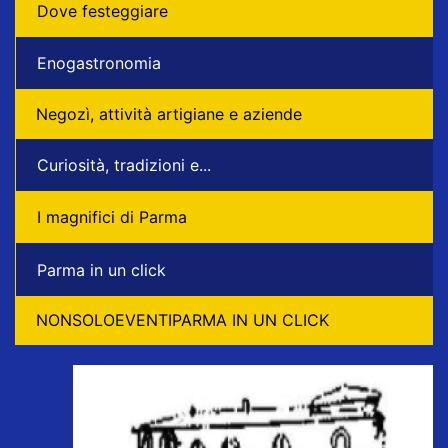
Dove festeggiare
Enogastronomia
Negozì, attività artigiane e aziende
Curiosità, tradizioni e...
I magnifici di Parma
Parma in un click
NONSOLOEVENTIPARMA IN UN CLICK