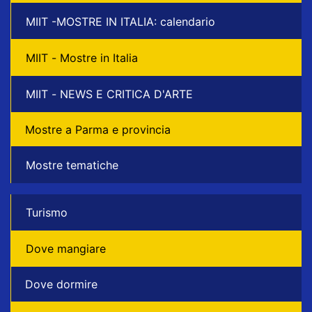
MIIT -MOSTRE IN ITALIA: calendario
MIIT - Mostre in Italia
MIIT - NEWS E CRITICA D'ARTE
Mostre a Parma e provincia
Mostre tematiche
Turismo
Dove mangiare
Dove dormire