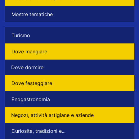
Mostre tematiche
Turismo
Dove mangiare
Dove dormire
Dove festeggiare
Enogastronomia
Negozì, attività artigiane e aziende
Curiosità, tradizioni e...