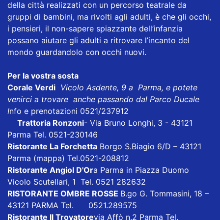
della città realizzati con un percorso teatrale da
gruppi di bambini, ma rivolti agli adulti, è che gli occhi,
i pensieri, il non-sapere spiazzante dell’infanzia
possano aiutare gli adulti a ritrovare l’incanto del
mondo guardandolo con occhi nuovi.
Per la vostra sosta
Corale Verdi
Vicolo Asdente, 9 a Parma, e potete
venirci a trovare anche passando dal Parco Ducale
I
nfo e prenotazioni 0521/237912
Trattoria Ronzoni
- Via Bruno Longhi, 3 - 43121
Parma Tel. 0521-230146
Ristorante La Forchetta
Borgo S.Biagio 6/D – 43121
Parma
(mappa)
Tel.0521-208812
Ristorante Angiol D'Or
a Parma in Piazza Duomo
Vicolo Scutellari, 1 Tel. 0521 282632
RISTORANTE OMBRE ROSSE
B.go G. Tommasini, 18 –
43121 PARMA Tel. 0521.289575
Ristorante Il Trovatore
via Affò n.2 Parma Tel.