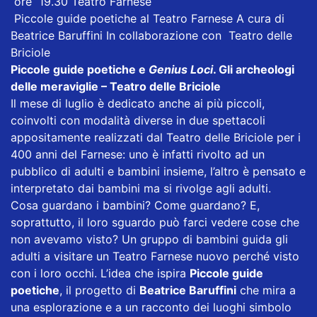
ore 19.30 Teatro Farnese
Piccole guide poetiche al Teatro Farnese A cura di
Beatrice Baruffini In collaborazione con Teatro delle
Briciole
Piccole guide poetiche e
Genius Loci
. Gli archeologi
delle meraviglie – Teatro delle Briciole
Il mese di luglio è dedicato anche ai più piccoli,
coinvolti con modalità diverse in due spettacoli
appositamente realizzati dal Teatro delle Briciole per i
400 anni del Farnese: uno è infatti rivolto ad un
pubblico di adulti e bambini insieme, l’altro è pensato e
interpretato dai bambini ma si rivolge agli adulti.
Cosa guardano i bambini? Come guardano? E,
soprattutto, il loro sguardo può farci vedere cose che
non avevamo visto? Un gruppo di bambini guida gli
adulti a visitare un Teatro Farnese nuovo perché visto
con i loro occhi. L’idea che ispira
Piccole guide
poetiche
, il progetto di
Beatrice Baruffini
che mira a
una esplorazione e a un racconto dei luoghi simbolo