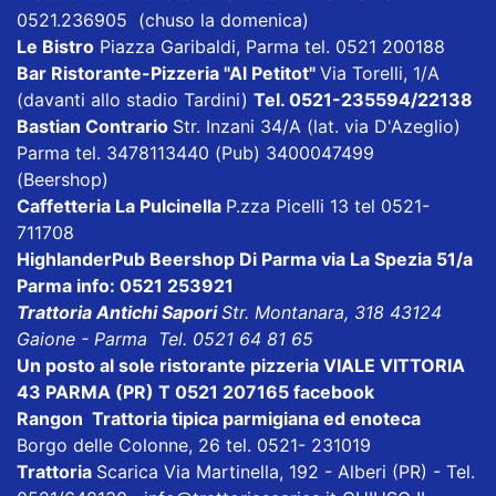
0521.236905 (chuso la domenica)
Le Bistro
Piazza Garibaldi, Parma tel. 0521 200188
Bar Ristorante-Pizzeria "Al Petitot"
Via Torelli, 1/A
(davanti allo stadio Tardini)
Tel. 0521-235594/22138
Bastian Contrario
Str. Inzani 34/A (lat. via D'Azeglio)
Parma tel. 3478113440 (Pub) 3400047499
(Beershop)
Caffetteria La Pulcinella
P.zza Picelli 13 tel 0521-
711708
HighlanderPub Beershop Di Parma
via La Spezia 51/a
Parma info: 0521 253921
Trattoria Antichi Sapori
Str. Montanara, 318 43124
Gaione - Parma Tel. 0521 64 81 65
Un posto al sole ristorante pizzeria VIALE VITTORIA
43 PARMA (PR) T 0521 207165
facebook
Rangon Trattoria tipica parmigiana ed enoteca
Borgo delle Colonne, 26 tel. 0521- 231019
Trattoria
Scarica
Via Martinella, 192 - Alberi (PR) - Tel.