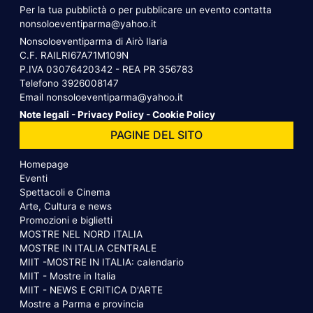
Per la tua pubblictà o per pubblicare un evento contatta
nonsoloeventiparma@yahoo.it
Nonsoloeventiparma di Airò Ilaria
C.F. RAILRI67A71M109N
P.IVA 03076420342 - REA PR 356783
Telefono
3926008147
Email
nonsoloeventiparma@yahoo.it
Note legali
-
Privacy Policy
-
Cookie Policy
PAGINE DEL SITO
Homepage
Eventi
Spettacoli e Cinema
Arte, Cultura e news
Promozioni e biglietti
MOSTRE NEL NORD ITALIA
MOSTRE IN ITALIA CENTRALE
MIIT -MOSTRE IN ITALIA: calendario
MIIT - Mostre in Italia
MIIT - NEWS E CRITICA D'ARTE
Mostre a Parma e provincia