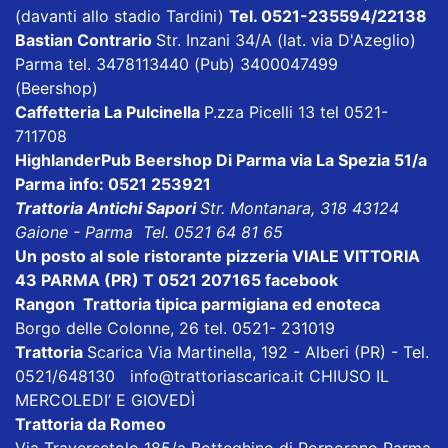
(davanti allo stadio Tardini)
Tel. 0521-235594/22138
Bastian Contrario
Str. Inzani 34/A (lat. via D'Azeglio)
Parma tel. 3478113440 (Pub) 3400047499
(Beershop)
Caffetteria La Pulcinella
P.zza Picelli 13 tel 0521-
711708
HighlanderPub Beershop Di Parma
via La Spezia 51/a
Parma info: 0521 253921
Trattoria Antichi Sapori
Str. Montanara, 318 43124
Gaione - Parma Tel. 0521 64 81 65
Un posto al sole ristorante pizzeria VIALE VITTORIA
43 PARMA (PR) T 0521 207165
facebook
Rangon Trattoria tipica parmigiana ed enoteca
Borgo delle Colonne, 26 tel. 0521- 231019
Trattoria
Scarica
Via Martinella, 192 - Alberi (PR) - Tel.
0521/648130
info@trattoriascarica.it
CHIUSO IL
MERCOLEDI’ E GIOVEDÌ
Trattoria da Romeo