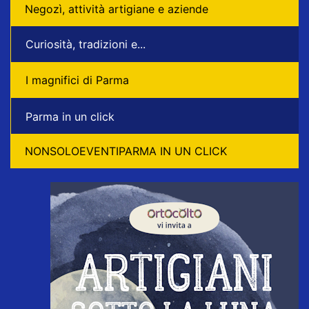
Negozì, attività artigiane e aziende
Curiosità, tradizioni e...
I magnifici di Parma
Parma in un click
NONSOLOEVENTIPARMA IN UN CLICK