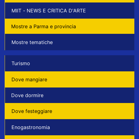
MIIT - NEWS E CRITICA D'ARTE
Mostre a Parma e provincia
Mostre tematiche
Turismo
Dove mangiare
Dove dormire
Dove festeggiare
Enogastronomia