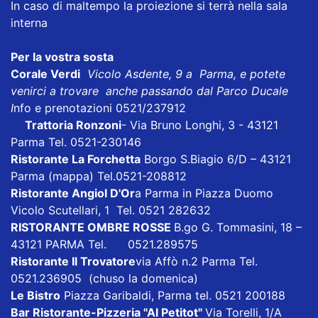
In caso di maltempo la proiezione si terrà nella sala
interna
Per la vostra sosta
Corale Verdi
Vicolo Asdente, 9 a Parma, e potete
venirci a trovare anche passando dal Parco Ducale
I
nfo e prenotazioni 0521/237912
Trattoria Ronzoni
- Via Bruno Longhi, 3 - 43121
Parma Tel. 0521-230146
Ristorante La Forchetta
Borgo S.Biagio 6/D – 43121
Parma
(mappa)
Tel.0521-208812
Ristorante Angiol D'Or
a Parma in Piazza Duomo
Vicolo Scutellari, 1 Tel. 0521 282632
RISTORANTE OMBRE ROSSE
B.go G. Tommasini, 18 –
43121 PARMA Tel. 0521.289575
Ristorante Il Trovatore
via Affò n.2 Parma Tel.
0521.236905 (chuso la domenica)
Le Bistro
Piazza Garibaldi, Parma tel. 0521 200188
Bar Ristorante-Pizzeria "Al Petitot"
Via Torelli, 1/A