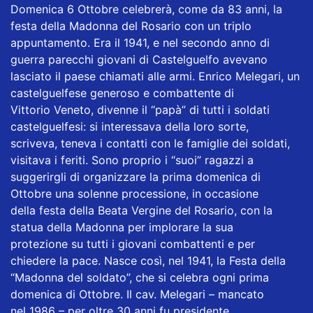
Domenica 6 Ottobre celebrerà, come da 83 anni, la
festa della Madonna del Rosario con un triplo
appuntamento. Era il 1941, e nel secondo anno di
guerra parecchi giovani di Castelguelfo avevano
lasciato il paese chiamati alle armi. Enrico Melegari, un
castelguelfese generoso e combattente di
Vittorio Veneto, divenne il “papà” di tutti i soldati
castelguelfesi: si interessava della loro sorte,
scriveva, teneva i contatti con le famiglie dei soldati,
visitava i feriti. Sono proprio i “suoi” ragazzi a
suggerirgli di organizzare la prima domenica di
Ottobre una solenne processione, in occasione
della festa della Beata Vergine del Rosario, con la
statua della Madonna per implorare la sua
protezione su tutti i giovani combattenti e per
chiedere la pace. Nasce così, nel 1941, la Festa della
“Madonna del soldato”, che si celebra ogni prima
domenica di Ottobre. Il cav. Melegari – mancato
nel 1986 – per oltre 30 anni fu presidente