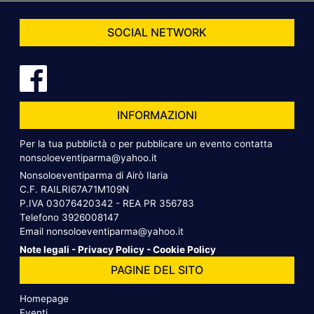
SOCIAL NETWORK
INFORMAZIONI
Per la tua pubblictà o per pubblicare un evento contatta
nonsoloeventiparma@yahoo.it
Nonsoloeventiparma di Airò Ilaria
C.F. RAILRI67A71M109N
P.IVA 03076420342 - REA PR 356783
Telefono
3926008147
Email
nonsoloeventiparma@yahoo.it
Note legali
-
Privacy Policy
-
Cookie Policy
PAGINE DEL SITO
Homepage
Eventi