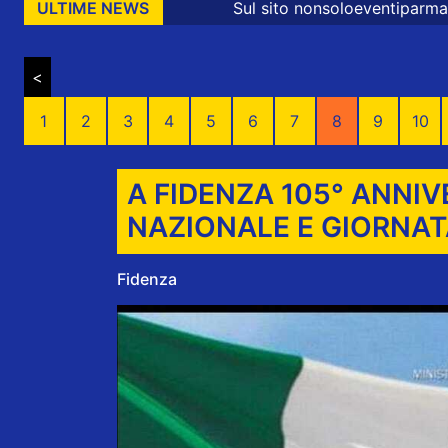
Sul sito nonsoloeventiparma sono presenti messaggi
ULTIME NEWS
<
1
2
3
4
5
6
7
8
9
10
A FIDENZA 105° ANNIV
NAZIONALE E GIORNAT
Fidenza