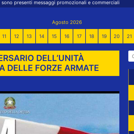
 promozionali e commerciali
Agosto 2026
11
12
13
14
15
16
17
18
19
20
21
ERSARIO DELL’UNITÀ
A DELLE FORZE ARMATE