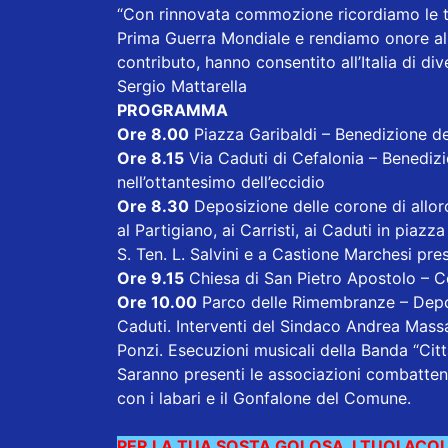
“Con rinnovata commozione ricordiamo le ta
Prima Guerra Mondiale e rendiamo onore alle
contributo, hanno consentito all’Italia di di
Sergio Mattarella
PROGRAMMA
Ore 8.00
Piazza Garibaldi – Benedizione de
Ore 8.15
Via Caduti di Cefalonia – Benedizi
nell’ottantesimo dell’eccidio
Ore 8.30
Deposizione delle corone di alloro
al Partigiano, ai Carristi, ai Caduti in piazza
S. Ten. L. Salvini e a Castione Marchesi pre
Ore 9.15
Chiesa di San Pietro Apostolo – C
Ore 10.00
Parco delle Rimembranze – Depos
Caduti. Interventi del Sindaco Andrea Massa
Ponzi. Esecuzioni musicali della Banda “Citt
Saranno presenti le associazioni combattent
con i labari e il Gonfalone del Comune.
PER LA TUA SOSTA GOLOSA, I TUOI ACQU