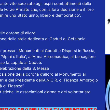
nte vite spezzate agli aspri combattimenti della
 Forze Armate che, con la loro dedizione e il loro
venire uno Stato unito, libero e democratico”.
lle corone di alloro
one della stele dedicata ai Caduti di Cefalonia
 presso i Monumenti ai Caduti e Dispersi in Russia,
 “Alpini d’Italia”, all’Arma Aereonautica, al bersagliere
sso la Lapide ai Caduti.
elebrazione della S. Messa
izione della corona d’alloro al Monumento ai
ri e del Presidente dell’A.N.C.R. di Fidenza Ambrogio
à di Fidenza”.
istiche, le associazioni d’arma e del volontariato
ISTI GOLOSI O PER LA TUA TV O PER INTERNET O