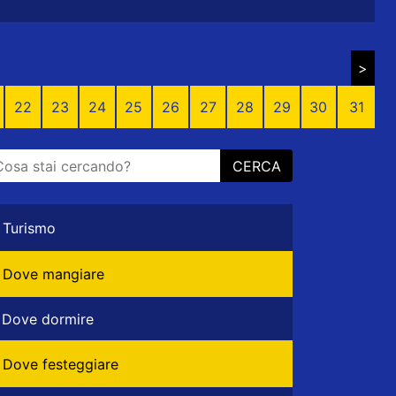
>
22
23
24
25
26
27
28
29
30
31
CERCA
Turismo
Dove mangiare
Dove dormire
Dove festeggiare