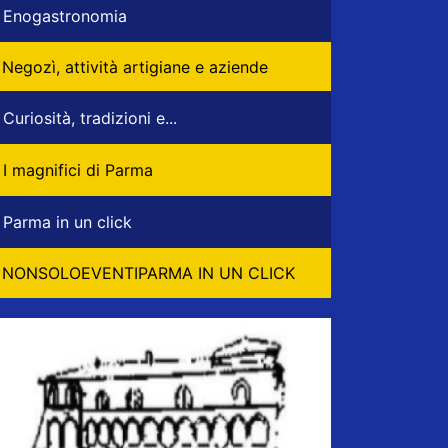
Enogastronomia
Negozì, attività artigiane e aziende
Curiosità, tradizioni e...
I magnifici di Parma
Parma in un click
NONSOLOEVENTIPARMA IN UN CLICK