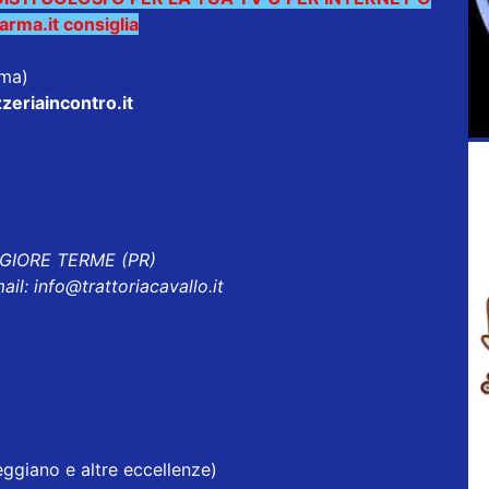
ma.it consiglia
rma)
zeriaincontro.it
GGIORE TERME (PR)
ail:
info@trattoriacavallo.it
ggiano e altre eccellenze)