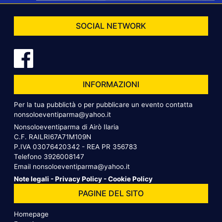
SOCIAL NETWORK
INFORMAZIONI
Per la tua pubblictà o per pubblicare un evento contatta
nonsoloeventiparma@yahoo.it
Nonsoloeventiparma di Airò Ilaria
C.F. RAILRI67A71M109N
P.IVA 03076420342 - REA PR 356783
Telefono
3926008147
Email
nonsoloeventiparma@yahoo.it
Note legali
-
Privacy Policy
-
Cookie Policy
PAGINE DEL SITO
Homepage