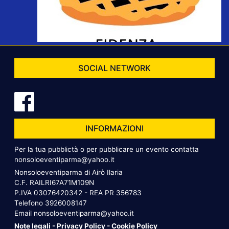
SOCIAL NETWORK
INFORMAZIONI
Per la tua pubblictà o per pubblicare un evento contatta
nonsoloeventiparma@yahoo.it
Nonsoloeventiparma di Airò Ilaria
C.F. RAILRI67A71M109N
P.IVA 03076420342 - REA PR 356783
Telefono
3926008147
Email
nonsoloeventiparma@yahoo.it
Note legali
-
Privacy Policy
-
Cookie Policy