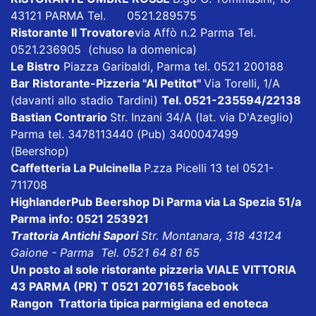
43121 PARMA Tel. 0521.289575
Ristorante Il Trovatore
via Affò n.2 Parma Tel.
0521.236905 (chuso la domenica)
Le Bistro
Piazza Garibaldi, Parma tel. 0521 200188
Bar Ristorante-Pizzeria "Al Petitot"
Via Torelli, 1/A
(davanti allo stadio Tardini)
Tel. 0521-235594/22138
Bastian Contrario
Str. Inzani 34/A (lat. via D'Azeglio)
Parma tel. 3478113440 (Pub) 3400047499
(Beershop)
Caffetteria La Pulcinella
P.zza Picelli 13 tel 0521-
711708
HighlanderPub Beershop Di Parma
via La Spezia 51/a
Parma info: 0521 253921
Trattoria Antichi Sapori
Str. Montanara, 318 43124
Gaione - Parma Tel. 0521 64 81 65
Un posto al sole ristorante pizzeria VIALE VITTORIA
43 PARMA (PR) T 0521 207165
facebook
Rangon Trattoria tipica parmigiana ed enoteca