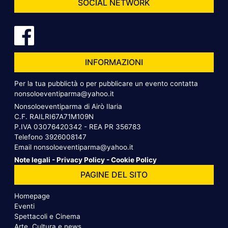
SOCIAL NETWORK
INFORMAZIONI
Per la tua pubblictà o per pubblicare un evento contatta
nonsoloeventiparma@yahoo.it
Nonsoloeventiparma di Airò Ilaria
C.F. RAILRI67A71M109N
P.IVA 03076420342 - REA PR 356783
Telefono
3926008147
Email
nonsoloeventiparma@yahoo.it
Note legali
-
Privacy Policy
-
Cookie Policy
PAGINE DEL SITO
Homepage
Eventi
Spettacoli e Cinema
Arte, Cultura e news