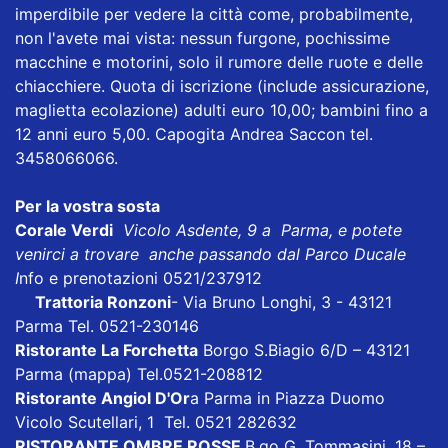
imperdibile per vedere la città come, probabilmente,
non l'avete mai vista: nessun furgone, pochissime
macchine e motorini, solo il rumore delle ruote e delle
chiacchiere. Quota di iscrizione (include assicurazione,
maglietta ecolazione) adulti euro 10,00; bambini fino a
12 anni euro 5,00. Capogita Andrea Saccon tel.
3458066066.
Per la vostra sosta
Corale Verdi
Vicolo Asdente, 9 a Parma, e potete
venirci a trovare anche passando dal Parco Ducale
I
nfo e prenotazioni 0521/237912
Trattoria Ronzoni
- Via Bruno Longhi, 3 - 43121
Parma Tel. 0521-230146
Ristorante La Forchetta
Borgo S.Biagio 6/D – 43121
Parma
(mappa)
Tel.0521-208812
Ristorante Angiol D'Or
a Parma in Piazza Duomo
Vicolo Scutellari, 1 Tel. 0521 282632
RISTORANTE OMBRE ROSSE
B.go G. Tommasini, 18 –