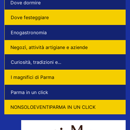
Dove dormire
Dove festeggiare
Enogastronomia
Negozì, attività artigiane e aziende
Curiosità, tradizioni e...
I magnifici di Parma
Parma in un click
NONSOLOEVENTIPARMA IN UN CLICK