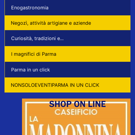
Enogastronomia
Negozì, attività artigiane e aziende
Curiosità, tradizioni e...
I magnifici di Parma
Parma in un click
NONSOLOEVENTIPARMA IN UN CLICK