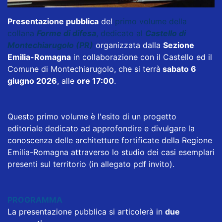
Presentazione pubblica
del
primo volume della
collana
Forme di difesa
, dedicato al
Castello di
Montechiarugolo (PR)
organizzata dalla
Sezione
Emilia-Romagna
in collaborazione con il Castello ed il
Comune di Montechiarugolo, che si terrà
sabato 6
giugno 2026
, alle
ore 17:00
.
Questo primo volume è l'esito di un progetto
editoriale dedicato ad approfondire e divulgare la
conoscenza delle architetture fortificate della Regione
Emilia-Romagna attraverso lo studio dei casi esemplari
presenti sul territorio (in allegato pdf invito).
PROGRAMMA
La presentazione pubblica si articolerà in
due