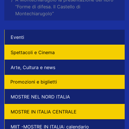
“Forme di difesa. Il Castello di
Montechiarugolo”
Eventi
Spettacoli e Cinema
Arte, Cultura e news
Promozioni e biglietti
MOSTRE NEL NORD ITALIA
MOSTRE IN ITALIA CENTRALE
MIIT -MOSTRE IN ITALIA: calendario