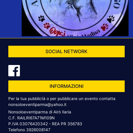
SOCIAL NETWORK
INFORMAZIONI
Per la tua pubblictà o per pubblicare un evento contatta
nonsoloeventiparma@yahoo.it
Nonsoloeventiparma di Airò Ilaria
C.F. RAILRI67A71M109N
P.IVA 03076420342 - REA PR 356783
Telefono
3926008147