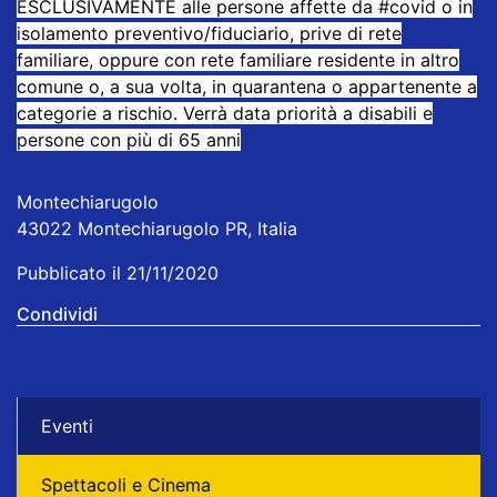
ESCLUSIVAMENTE alle persone affette da
#covid
o in
isolamento preventivo/fiduciario, prive di rete
familiare, oppure con rete familiare residente in altro
comune o, a sua volta, in quarantena o appartenente a
categorie a rischio. Verrà data priorità a disabili e
persone con più di 65 anni
Montechiarugolo
43022 Montechiarugolo PR, Italia
Pubblicato il 21/11/2020
Condividi
Eventi
Spettacoli e Cinema