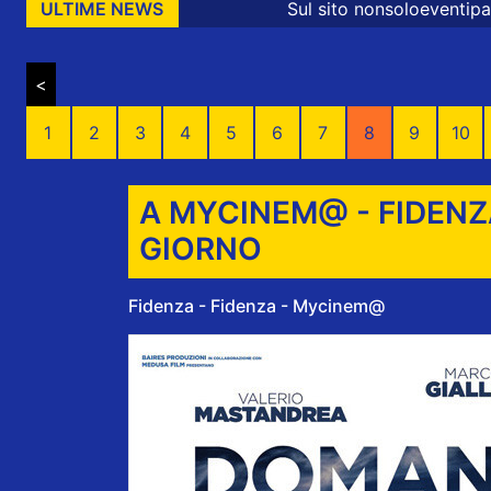
Sul sito nonsoloeventiparma sono presenti 
ULTIME NEWS
<
1
2
3
4
5
6
7
8
9
10
A MYCINEM@ - FIDENZ
GIORNO
Fidenza - Fidenza - Mycinem@