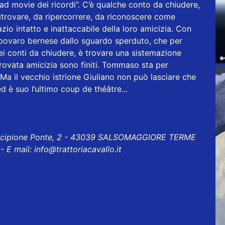
"road movie dei ricordi”. C’è qualche conto da chiudere,
itrovare, da ripercorrere, da riconoscere come
zio intatto e inattaccabile della loro amicizia. Con
 bovaro bernese dallo sguardo sperduto, che per
dei conti da chiudere, è trovare una sistemazione
itrovata amicizia sono finiti. Tommaso sta per
Ma il vecchio istrione Giuliano non può lasciare che
d è suo l’ultimo coup de théâtre...
Scipione Ponte, 2 - 43039 SALSOMAGGIORE TERME
- E mail:
info@trattoriacavallo.it