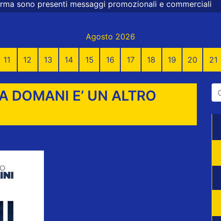
messaggi promozionali e commerciali
Agosto 2026
11
12
13
14
15
16
17
18
19
20
21
A DOMANI E’ UN ALTRO