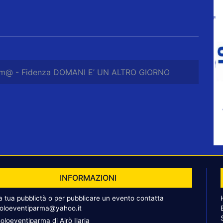
m@ - Fidenza DOMANI E’ UN ALTRO GIORNO
INFORMAZIONI
la tua pubblictà o per pubblicare un evento contatta
oloeventiparma@yahoo.it
oloeventiparma di Airò Ilaria