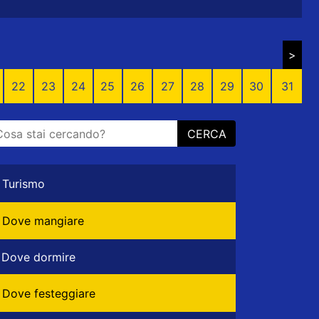
>
22
23
24
25
26
27
28
29
30
31
CERCA
Turismo
Dove mangiare
Dove dormire
Dove festeggiare