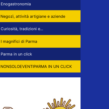
Enogastronomia
Negozì, attività artigiane e aziende
Curiosità, tradizioni e...
I magnifici di Parma
Parma in un click
NONSOLOEVENTIPARMA IN UN CLICK