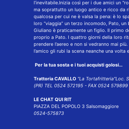
l’inevitabile.Inizia così per i due amici un 
ma soprattutto un luogo antico e ricco da r
qualcosa per cui ne è valsa la pena: è lo spa
loro “viaggia” un terzo incomodo, Pato, un
Giuliano è praticamente un figlio. Il primo 
proprio a Pato. I quattro giorni della loro r
prendere l’aereo e non si vedranno mai più. 
l’amico gli rubi la scena neanche una volta e
Per la tua sosta e i tuoi acquisti golosi…
Trattoria CAVALLO
"La Tortafritteria"
Loc. 
(PR) TEL 0524 572195 - FAX 0524 579899 
LE CHAT QUI RIT
PIAZZA DEL POPOLO 3 Salsomaggiore
0524-575873