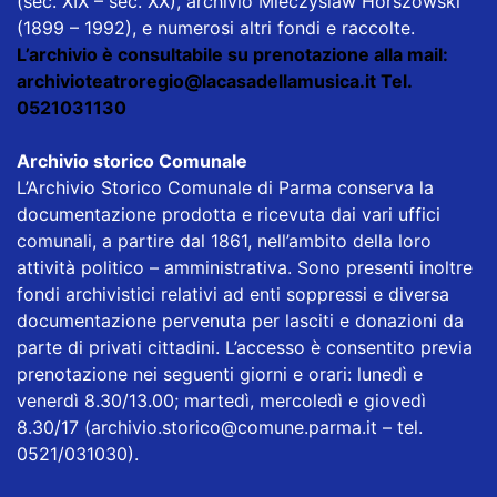
(sec. XIX – sec. XX), archivio Mieczyslaw Horszowski
(1899 – 1992), e numerosi altri fondi e raccolte.
L’archivio è consultabile su prenotazione alla mail:
archivioteatroregio@lacasadellamusica.it
Tel.
0521031130
Archivio storico Comunale
L’Archivio Storico Comunale di Parma conserva la
documentazione prodotta e ricevuta dai vari uffici
comunali, a partire dal 1861, nell’ambito della loro
attività politico – amministrativa. Sono presenti inoltre
fondi archivistici relativi ad enti soppressi e diversa
documentazione pervenuta per lasciti e donazioni da
parte di privati cittadini. L’accesso è consentito previa
prenotazione nei seguenti giorni e orari: lunedì e
venerdì 8.30/13.00; martedì, mercoledì e giovedì
8.30/17 (archivio.storico@comune.parma.it – tel.
0521/031030).