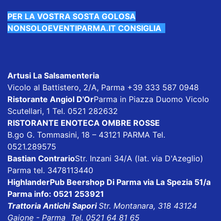
PER LA VOSTRA SOSTA GOLOSA
NONSOLOEVENTIPARMA.IT CONSIGLIA
Artusi La Salsamenteria
Vicolo al Battistero, 2/A, Parma +39 333 587 0948
Ristorante Angiol D'Or
Parma in Piazza Duomo Vicolo
Scutellari, 1 Tel. 0521 282632
RISTORANTE ENOTECA OMBRE ROSSE
B.go G. Tommasini, 18 – 43121 PARMA Tel.
0521.289575
Bastian Contrario
Str. Inzani 34/A (lat. via D'Azeglio)
Parma tel. 3478113440
HighlanderPub Beershop
Di Parma via La Spezia 51/a
Parma info: 0521 253921
Trattoria Antichi Sapori
Str. Montanara, 318 43124
Gaione - Parma Tel. 0521 64 81 65