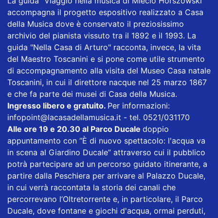
La guida "Viaggio nella musica di Miecio Horszowski"
accompagna il progetto espositivo realizzato a Casa
della Musica dove è conservato il preziosissimo
archivio del pianista vissuto tra il 1892 e il 1993. La
guida "Nella Casa di Arturo" racconta, invece, la vita
del Maestro Toscanini e si pone come utile strumento
di accompagnamento alla visita del Museo Casa natale
Toscanini, in cui il direttore nacque nel 25 marzo 1867
e che fa parte dei musei di Casa della Musica.
Ingresso libero e gratuito.
Per informazioni:
infopoint@lacasadellamusica.it - tel. 0521/031170
Alle ore 19 e 20.30 al Parco Ducale
doppio
appuntamento con “È di nuovo spettacolo: l'acqua va
in scena al Giardino Ducale” attraverso cui il pubblico
potrà partecipare ad un percorso guidato itinerante, a
partire dalla Peschiera per arrivare al Palazzo Ducale,
in cui verrà raccontata la storia dei canali che
percorrevano l’Oltretorrente e, in particolare, il Parco
Ducale, dove fontane e giochi d'acqua, ormai perduti,