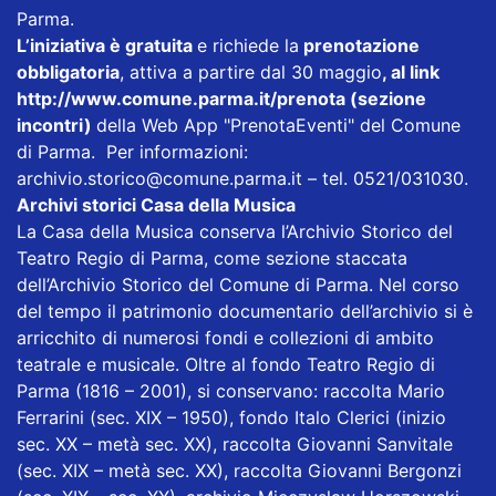
Parma.
L’iniziativa è gratuita
e richiede la
prenotazione
obbligatoria
, attiva a partire dal 30 maggio
, al link
http://www.comune.parma.it/prenota
(sezione
incontri)
della Web App "PrenotaEventi" del Comune
di Parma. Per informazioni:
archivio.storico@comune.parma.it – tel. 0521/031030.
Archivi storici Casa della Musica
La Casa della Musica conserva l’Archivio Storico del
Teatro Regio di Parma, come sezione staccata
dell’Archivio Storico del Comune di Parma. Nel corso
del tempo il patrimonio documentario dell’archivio si è
arricchito di numerosi fondi e collezioni di ambito
teatrale e musicale. Oltre al fondo Teatro Regio di
Parma (1816 – 2001), si conservano: raccolta Mario
Ferrarini (sec. XIX – 1950), fondo Italo Clerici (inizio
sec. XX – metà sec. XX), raccolta Giovanni Sanvitale
(sec. XIX – metà sec. XX), raccolta Giovanni Bergonzi