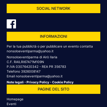
SOCIAL NETWORK
INFORMAZIONI
Per la tua pubblictà o per pubblicare un evento contatta
nonsoloeventiparma@yahoo.it
Nonsoloeventiparma di Airò Ilaria
C.F. RAILRI67A71M109N
P.IVA 03076420342 - REA PR 356783
Telefono
3926008147
Email
nonsoloeventiparma@yahoo.it
Note legali
-
Privacy Policy
-
Cookie Policy
PAGINE DEL SITO
Homepage
Eventi