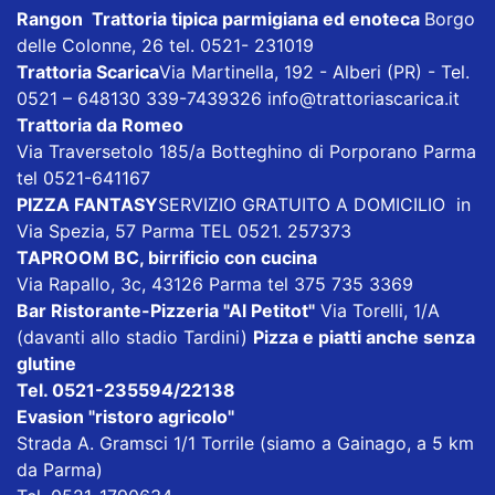
Rangon Trattoria tipica parmigiana ed enoteca
Borgo
delle Colonne, 26 tel. 0521- 231019
Trattoria Scarica
Via Martinella, 192 - Alberi (PR) - Tel.
0521 – 648130 339-7439326
info@trattoriascarica.it
Trattoria da Romeo
Via Traversetolo 185/a Botteghino di Porporano Parma
tel 0521-641167
PIZZA FANTASY
SERVIZIO GRATUITO A DOMICILIO in
Via Spezia, 57 Parma TEL 0521. 257373
TAPROOM BC, birrificio con cucina
Via Rapallo, 3c, 43126 Parma tel 375 735 3369
Bar Ristorante-Pizzeria "Al Petitot"
Via Torelli, 1/A
(davanti allo stadio Tardini)
Pizza e piatti anche senza
glutine
Tel. 0521-235594/22138
Evasion "ristoro agricolo"
Strada A. Gramsci 1/1 Torrile (siamo a Gainago, a 5 km
da Parma)