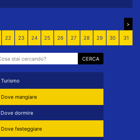
>
22
23
24
25
26
27
28
29
30
31
CERCA
Turismo
Dove mangiare
Dove dormire
Dove festeggiare