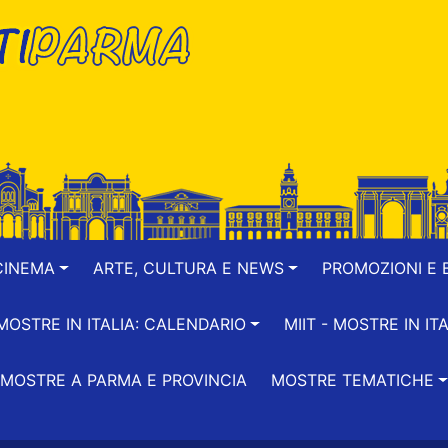
CINEMA
ARTE, CULTURA E NEWS
PROMOZIONI E B
-MOSTRE IN ITALIA: CALENDARIO
MIIT - MOSTRE IN ITA
MOSTRE A PARMA E PROVINCIA
MOSTRE TEMATICHE