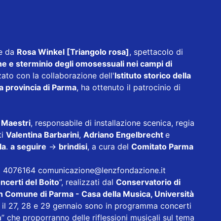
re da
Rosa Winkel [Triangolo rosa]
, spettacolo di
e e sterminio degli omosessuali nei campi di
zzato con la collaborazione dell'
Istituto storico della
a provincia di Parma
, ha ottenuto il patrocinio di
 Maestri
, responsabile di installazione scenica, regia
ti
Valentina Barbarini
,
Adriano Engelbrecht
e
la
.
a seguire
→
brindisi
, a cura del
Comitato
Parma
46 4076164
comunicazione@lenzfondazione.it
oncerti del Boito
”, realizzati dal
Conservatorio di
on Comune di Parma - Casa della Musica, Università
, il 27, 28 e 29 gennaio sono in programma concerti
ia” che proporranno delle riflessioni musicali sul tema