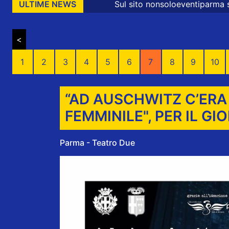
Sul sito nonsoloeventiparma sono presenti messaggi pr
ULTIME NEWS
<
1
2
3
4
5
6
7
8
9
10
“AD AUSCHWITZ C’ER
FEMMINILE", PER IL G
Parma - Teatro Due