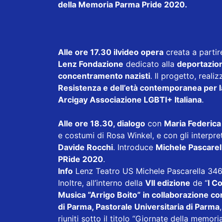
della Memoria
Parma Pride 2020
.
Alle ore 17.30 ilvideo opera
creata a parti
Lenz Fondazione
dedicato alla
deportazion
concentramento nazisti
. Il progetto, reali
Resistenza e dell’età contemporanea per l
Arcigay Associazione LGBTI+ Italiana
.
Alle ore 18.30, dialogo
con
Maria Federica
e costumi di
Rosa Winkel
, e con gli interpre
Davide Rocchi
. Introduce
Michele Pascarel
PRide 2020
.
Info
Lenz Teatro US Michele Pascarella 3
Inoltre, all’interno della
VII edizione
de “
I C
Musica “Arrigo Boito” in collaborazione c
di Parma, Pastorale Universitaria di Parma
riuniti sotto il titolo “Giornate della memor