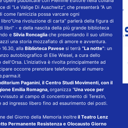
e opere pubblicate con Piemme Editore nella collana
rice di “Le Valige Di Auschwitz”, che presenterà “A un
i come l’amicizia possa varcare ogni
ibro“Una rivoluzione di carta” parlerà della figura di
 libri” - e della nascita della più grande biblioteca
mondo e
Silvia Roncaglia
che presentando il suo ultimo
agazzi una storia mozzafiato di amore e avventura.
e 16.30, alla
Biblioteca Pavese
si terrà
“La notte”
: un
nzo autobiografico di Elie Wiesel, a cura dello
dell'Orsa. L’iniziativa è rivolta principalmente ad
tecipare occorre prenotare telefonando al numero
.parma.it
ditorium Paganini
,
il Centro Studi Movimenti, con il
ione Emilia Romagna,
organizza "
Una voce per
avvissuto al campo di concentramento di Terezin,
 e ad ingresso libero fino ad esaurimento dei posti.
ione del Giorno della Memoria inoltre
il Teatro Lenz
getto Permanente Resistenza e Olocausto Giorno