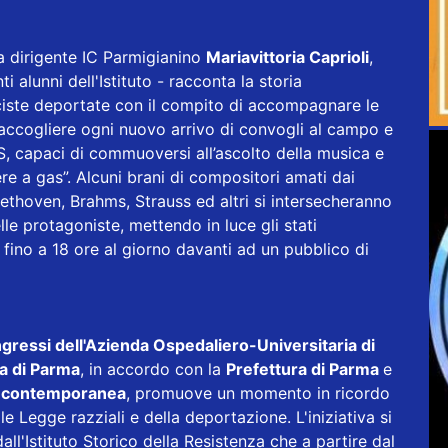
la dirigente IC Parmigianino
Mariavittoria Caprioli
,
alunni dell'Istituto - racconta la storia
ciste deportate con il compito di accompagnare le
o, accogliere ogni nuovo arrivo di convogli al campo e
 SS, capaci di commuoversi all’ascolto della musica e
ere a gas”. Alcuni brani di compositori amati dai
ethoven, Brahms, Strauss ed altri si intersecheranno
le protagoniste, mettendo in luce gli stati
e fino a 18 ore al giorno davanti ad un pubblico di
ngressi dell'Azienda Ospedaliero-Universitaria di
a di Parma
, in accordo con la
Prefettura di Parma
e
età contemporanea
, promuove un momento in ricordo
e Legge razziali e della deportazione. L'iniziativa si
ll'Istituto Storico della Resistenza che a partire dal