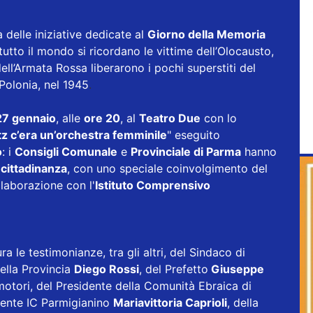
elle iniziative dedicate al
Giorno della Memoria
 tutto il mondo si ricordano le vittime dell’Olocausto,
dell’Armata Rossa liberarono i pochi superstiti del
Polonia, nel 1945
.
27 gennaio
, alle
ore 20
, al
Teatro Due
con lo
z c’era un’orchestra femminile
" eseguito
o
: i
Consigli Comunale
e
Provinciale di Parma
hanno
a cittadinanza
, con uno speciale coinvolgimento del
llaborazione con l'
Istituto Comprensivo
 le testimonianze, tra gli altri, del Sindaco di
della Provincia
Diego Rossi
, del Prefetto
Giuseppe
motori, del Presidente della Comunità Ebraica di
igente IC Parmigianino
Mariavittoria Caprioli
, della