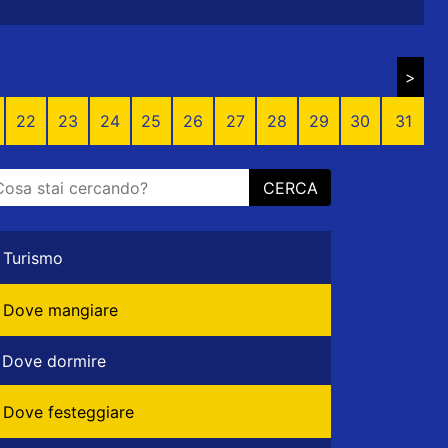
>
22
23
24
25
26
27
28
29
30
31
CERCA
Turismo
Dove mangiare
Dove dormire
Dove festeggiare