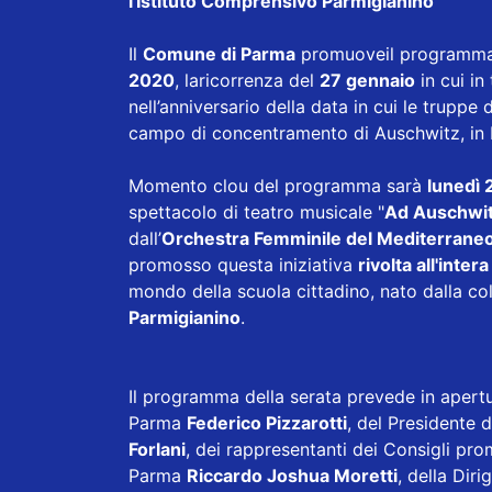
l'Istituto Comprensivo Parmigianino
Il
Comune di Parma
promuoveil programma d
2020
, laricorrenza del
27 gennaio
in cui in
nell’anniversario della data in cui le truppe 
campo di concentramento di Auschwitz, in 
Momento clou del programma sarà
lunedì 
spettacolo di teatro musicale "
Ad Auschwit
dall’
Orchestra Femminile del Mediterrane
promosso questa iniziativa
rivolta all'inter
mondo della scuola cittadino, nato dalla co
Parmigianino
.
Il programma della serata prevede in apertura
Parma
Federico Pizzarotti
, del Presidente 
Forlani
, dei rappresentanti dei Consigli pro
Parma
Riccardo Joshua Moretti
, della Dir