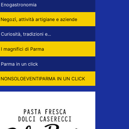
Enogastronomia
Negozì, attività artigiane e aziende
Curiosità, tradizioni e...
I magnifici di Parma
Parma in un click
NONSOLOEVENTIPARMA IN UN CLICK