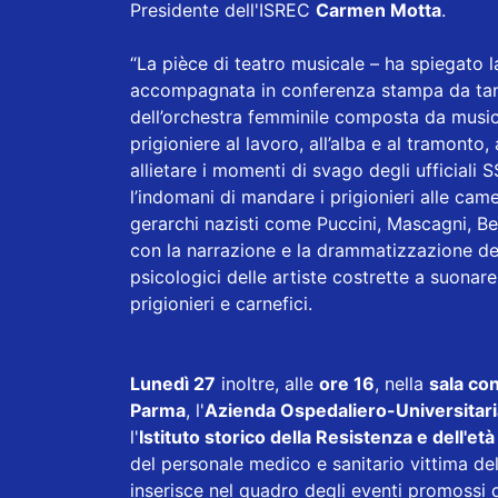
Presidente dell'ISREC
Carmen Motta
.
“La pièce di teatro musicale – ha spiegato 
accompagnata in conferenza stampa da tanti 
dell’orchestra femminile composta da musi
prigioniere al lavoro, all’alba e al tramont
allietare i momenti di svago degli ufficiali
l’indomani di mandare i prigionieri alle cam
gerarchi nazisti come Puccini, Mascagni, Be
con la narrazione e la drammatizzazione del
psicologici delle artiste costrette a suonar
prigionieri e carnefici.
Lunedì 27
inoltre, alle
ore 16
, nella
sala co
Parma
, l'
Azienda Ospedaliero-Universitari
l'
Istituto storico della Resistenza e dell'
del personale medico e sanitario vittima dell
inserisce nel quadro degli eventi promossi da