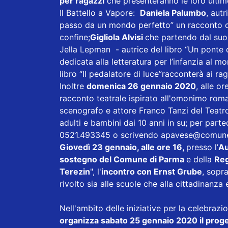
per ragazzi
che presenteranno le loro ultim
Il Battello a Vapore:
Daniela Palumbo
, aut
passo da un mondo perfetto” un racconto d
confine;
Gigliola Alvisi
che partendo dal suo l
Jella Lepman - autrice del libro “Un ponte di
dedicata alla letteratura per l’infanzia al 
libro “Il pedalatore di luce”racconterà ai r
Inoltre
domenica 26 gennaio 2020
, alle or
racconto teatrale ispirato all'omonimo roma
scenografo e attore Franco Tanzi del Teatro 
adulti e bambini dai 10 anni in su; per par
0521.493345 o scrivendo a
pavese@comune
Giovedì 23 gennaio, alle ore 16,
presso l’
Au
sostegno del Comune di Parma
e della
Reg
Terezin
", l'
incontro con Ernst Grube
, sopr
rivolto sia alle scuole che alla cittadinanza
Nell'ambito delle iniziative per la celebraz
organizza sabato 25 gennaio 2020 il pro