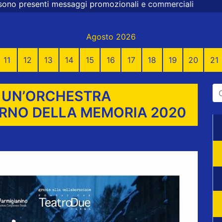
omozionali e commerciali
Agosto 2026
11
12
13
14
15
16
17
18
19
20
21
A UN’ORCHESTRA
IORNO DELLA MEMORIA 2020