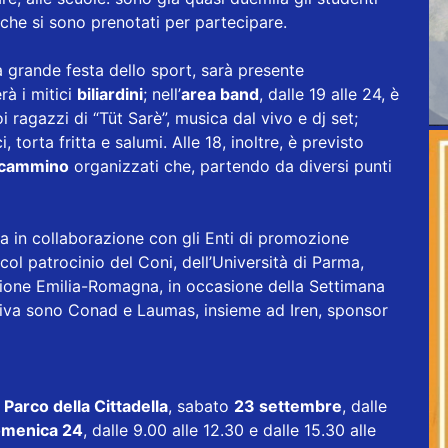
che si sono prenotati per partecipare.
a grande festa dello sport, sarà presente
rà i mitici
biliardini
; nell’
area band
, dalle 19 alle 24, è
ragazzi di “Tüt Sarè”, musica dal vivo e dj set;
torta fritta e salumi. Alle 18, inoltre, è previsto
i cammino
organizzati che, partendo da diversi punti
a in collaborazione con gli Enti di promozione
ol patrocinio del Coni, dell’Università di Parma,
Regione Emilia-Romagna, in occasione della Settimana
ativa sono Conad e Laumas, insieme ad Iren, sponsor
l
Parco della Cittadella
, sabato
23 settembre
, dalle
menica 24
, dalle 9.00 alle 12.30 e dalle 15.30 alle