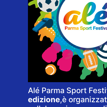
Alé Parma Sport Festiv
edizione
,è organizza