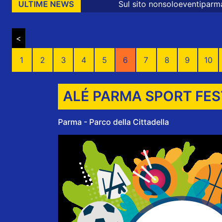
Sul sito nonsoloeventiparma sono presenti mess
ULTIME NEWS
<
1
2
3
4
5
6
7
8
9
10
ALÉ PARMA SPORT FES
Parma - Parco della Cittadella