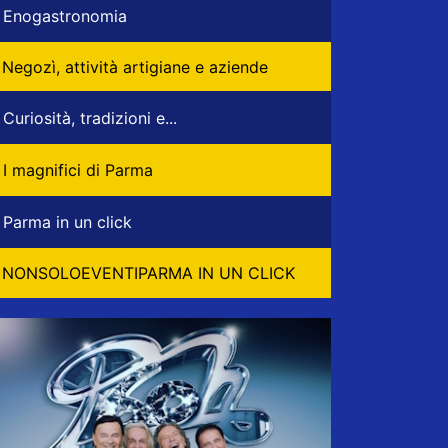
Enogastronomia
Negozì, attività artigiane e aziende
Curiosità, tradizioni e...
I magnifici di Parma
Parma in un click
NONSOLOEVENTIPARMA IN UN CLICK