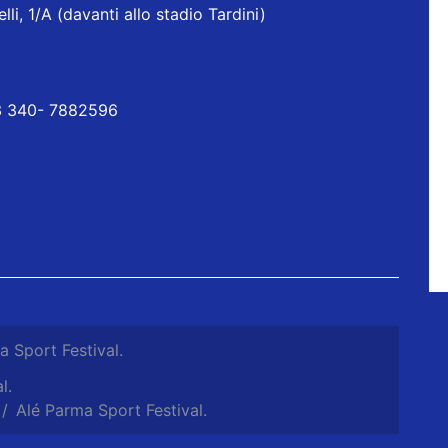
lli, 1/A (davanti allo stadio Tardini)
63 340- 7882596
a Sport Festival.
l.
Alé Parma Sport Festival.