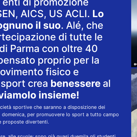
i enti di promozione
CSEN, AICS, US ACLI.
Lo
 ognuno il suo
. Alé, che
tecipazione di tutte le
 di Parma con oltre 40
 pensato proprio per la
movimento fisico e
o sport crea
benessere
al
viamolo insieme!
ocietà sportive che saranno a disposizione dei
la domenica, per promuovere lo sport a tutto campo
te proposte divertenti.
re, alle scuole: sono già quasi duemila gli studenti