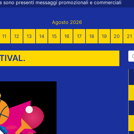
aggi promozionali e commerciali
Agosto 2026
11
12
13
14
15
16
17
18
19
20
21
TIVAL.