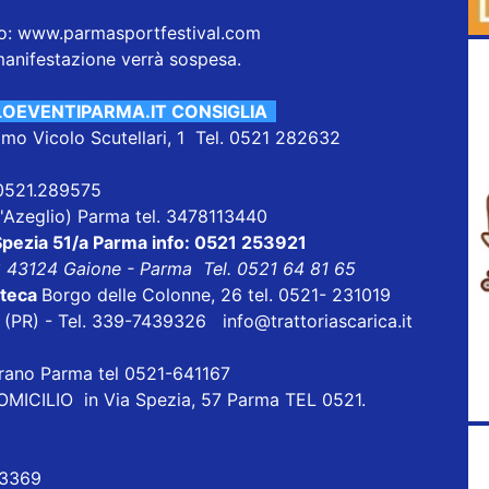
to:
www.parmasportfestival.com
manifestazione verrà sospesa.
LOEVENTIPARMA.IT CONSIGLIA
mo Vicolo Scutellari, 1 Tel. 0521 282632
 0521.289575
 D'Azeglio) Parma tel. 3478113440
Spezia 51/a Parma info: 0521 253921
8 43124 Gaione - Parma Tel. 0521 64 81 65
oteca
Borgo delle Colonne, 26 tel. 0521- 231019
ri (PR) - Tel. 339-7439326 info@trattoriascarica.it
orano Parma tel 0521-641167
ICILIO in Via Spezia, 57 Parma TEL 0521.
 3369