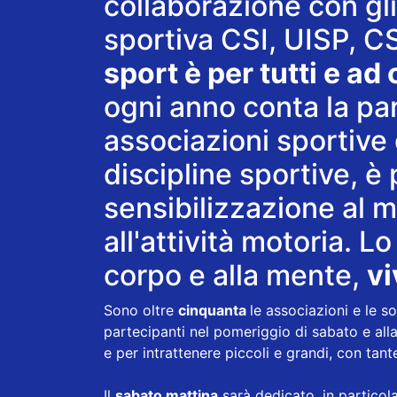
collaborazione con gl
sportiva CSI, UISP, 
sport è per tutti e ad
ogni anno conta la par
associazioni sportive
discipline sportive, è
sensibilizzazione al 
all'attività motoria. L
corpo e alla mente,
vi
Sono oltre
cinquanta
le associazioni e le s
partecipanti nel pomeriggio di sabato e al
e per intrattenere piccoli e grandi, con tan
Il
sabato mattina
sarà dedicato, in particola