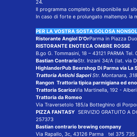
24.
Il programma completo è disponibile sul si
In caso di forte e prolungato maltempo la 
PER LA VOSTRA SOSTA GOLOSA NONSO
Ristorante Angiol D'Or
Parma in Piazza Duo
RISTORANTE ENOTECA OMBRE ROSSE
B.go G. Tommasini, 18 – 43121 PARMA Tel.
Bastian Contrario
Str. Inzani 34/A (lat. via
HighlanderPub Beershop
Di Parma via La 
Trattoria Antichi Sapori
Str. Montanara, 31
Rangon Trattoria tipica parmigiana ed en
Trattoria Scarica
Via Martinella, 192 - Albe
Trattoria da Romeo
Via Traversetolo 185/a Botteghino di Porp
PIZZA FANTASY
SERVIZIO GRATUITO A DOM
257373
Bastian contrario brewing company
Via Rapallo, 3c, 43126 Parma tel 375 735