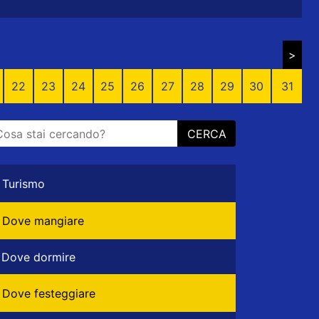
>
22
23
24
25
26
27
28
29
30
31
CERCA
Turismo
Dove mangiare
Dove dormire
Dove festeggiare