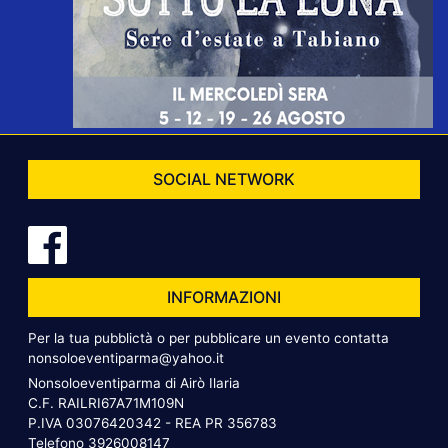
SOCIAL NETWORK
INFORMAZIONI
Per la tua pubblictà o per pubblicare un evento contatta
nonsoloeventiparma@yahoo.it
Nonsoloeventiparma di Airò Ilaria
C.F. RAILRI67A71M109N
P.IVA 03076420342 - REA PR 356783
Telefono
3926008147