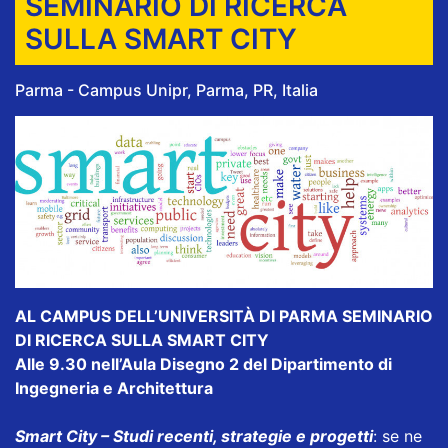
SEMINARIO DI RICERCA
SULLA SMART CITY
Parma - Campus Unipr, Parma, PR, Italia
AL CAMPUS DELL’UNIVERSITÀ DI PARMA SEMINARIO
DI RICERCA SULLA SMART CITY
Alle 9.30 nell’Aula Disegno 2 del Dipartimento di
Ingegneria e Architettura
Smart City – Studi recenti, strategie e progetti
: se ne