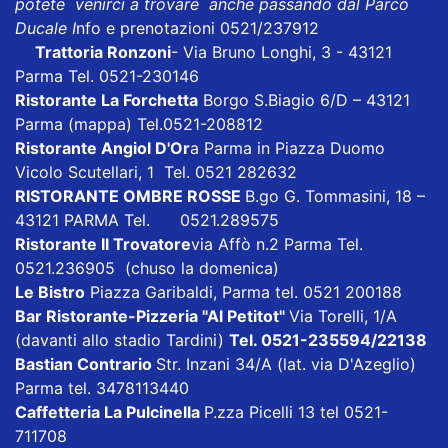
potete venirci a trovare anche passando dal Parco
Ducale I
nfo e prenotazioni 0521/237912
Trattoria Ronzoni
- Via Bruno Longhi, 3 - 43121
Parma Tel. 0521-230146
Ristorante La Forchetta
Borgo S.Biagio 6/D – 43121
Parma
(mappa)
Tel.0521-208812
Ristorante Angiol D'Or
a Parma in Piazza Duomo
Vicolo Scutellari, 1 Tel. 0521 282632
RISTORANTE OMBRE ROSSE
B.go G. Tommasini, 18 –
43121 PARMA Tel. 0521.289575
Ristorante Il Trovatore
via Affò n.2 Parma Tel.
0521.236905 (chuso la domenica)
Le Bistro
Piazza Garibaldi, Parma tel. 0521 200188
Bar Ristorante-Pizzeria "Al Petitot"
Via Torelli, 1/A
(davanti allo stadio Tardini)
Tel. 0521-235594/22138
Bastian Contrario
Str. Inzani 34/A (lat. via D'Azeglio)
Parma tel. 3478113440
Caffetteria La Pulcinella
P.zza Picelli 13 tel 0521-
711708