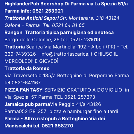
HighlanderPub Beershop Di Parma
via La Spezia 51/a
Parma info: 0521 253921
Trattoria Antichi Sapori
Str. Montanara, 318 43124
Gaione - Parma Tel. 0521 64 81 65
Rangon Trattoria tipica parmigiana ed enoteca
Borgo delle Colonne, 26 tel. 0521- 231019
Trattoria
Scarica
Via Martinella, 192 - Alberi (PR) - Tel.
339-7439326
info@trattoriascarica.it
CHIUSO IL
MERCOLEDI’ E GIOVEDÌ
Trattoria da Romeo
Via Traversetolo 185/a Botteghino di Porporano Parma
tel 0521-641167
PIZZA FANTASY
SERVIZIO GRATUITO A DOMICILIO in
Via Spezia, 57 Parma TEL 0521. 257373
Jamaica pub parma
Via Reggio 41/a 43126
Parma0521781357 pizza e hamburger fino a tardi
Parma - Altro ristopub a Botteghino
Via dei
Maniscalchi tel. 0521 658270