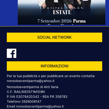
SOCIAL NETWORK
INFORMAZIONI
Per la tua pubblictà o per pubblicare un evento contatta
nonsoloeventiparma@yahoo.it
Nonsoloeventiparma di Airò Ilaria
C.F. RAILRI67A71M109N
P.IVA 03076420342 - REA PR 356783
Telefono
3926008147
Email
nonsoloeventiparma@yahoo.it