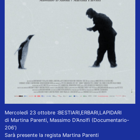
Mercoledì 23 ottobre :BESTIARI,ERBARI,LAPIDARI
di Martina Parenti, Massimo D’Anolfi (Documentario-
206’)
Sarà presente la regista Martina Parenti