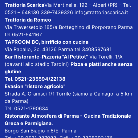
Trattoria Scarica
Via Martinella, 192 - Alberi (PR) - Tel.
0521 – 648130 339-7439326
info@trattoriascarica.it
Trattoria da Romeo
Via Traversetolo 185/a Botteghino di Porporano Parma
tel 0521-641167
TAPROOM BC, birrificio con cucina
Via Rapallo, 3c, 43126 Parma tel 3408597681
Bar Ristorante-Pizzeria "Al Petitot"
Via Torelli, 1/A
(davanti allo stadio Tardini)
Pizza e piatti anche senza
glutine
Tel. 0521-235594/22138
Evasion "ristoro agricolo"
Strada A. Gramsci 1/1 Torrile (siamo a Gainago, a 5 km
da Parma)
Tel. 0521-1790634
Ristorante Atmosfera di Parma - Cucina Tradizionale
Greca e Parmigiana
.
Borgo San Biagio n.6/E Parma
Tel: +39 0521 287982 Cell: +39 3205393476