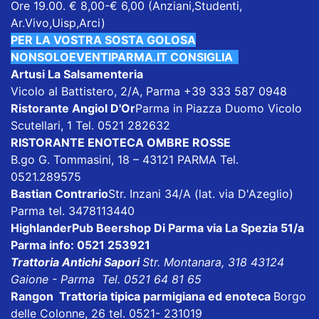
Ore 19.00. € 8,00-€ 6,00 (Anziani,Studenti,
Ar.Vivo,Uisp,Arci)
PER LA VOSTRA SOSTA GOLOSA
NONSOLOEVENTIPARMA.IT CONSIGLIA
Artusi La Salsamenteria
Vicolo al Battistero, 2/A, Parma +39 333 587 0948
Ristorante Angiol D'Or
Parma in Piazza Duomo Vicolo
Scutellari, 1 Tel. 0521 282632
RISTORANTE ENOTECA OMBRE ROSSE
B.go G. Tommasini, 18 – 43121 PARMA Tel.
0521.289575
Bastian Contrario
Str. Inzani 34/A (lat. via D'Azeglio)
Parma tel. 3478113440
HighlanderPub Beershop
Di Parma via La Spezia 51/a
Parma info: 0521 253921
Trattoria Antichi Sapori
Str. Montanara, 318 43124
Gaione - Parma Tel. 0521 64 81 65
Rangon Trattoria tipica parmigiana ed enoteca
Borgo
delle Colonne, 26 tel. 0521- 231019