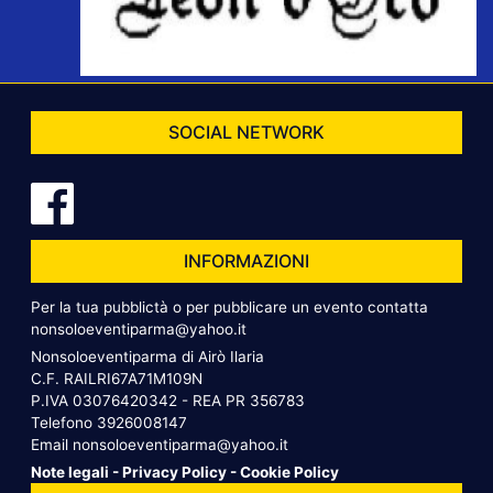
SOCIAL NETWORK
INFORMAZIONI
Per la tua pubblictà o per pubblicare un evento contatta
nonsoloeventiparma@yahoo.it
Nonsoloeventiparma di Airò Ilaria
C.F. RAILRI67A71M109N
P.IVA 03076420342 - REA PR 356783
Telefono
3926008147
Email
nonsoloeventiparma@yahoo.it
Note legali
-
Privacy Policy
-
Cookie Policy