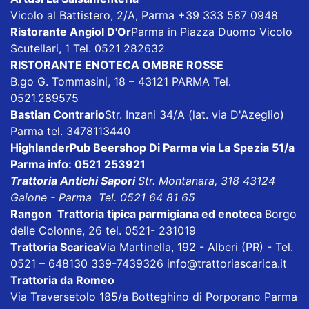
Vicolo al Battistero, 2/A, Parma +39 333 587 0948
Ristorante Angiol D'Or
Parma in Piazza Duomo Vicolo
Scutellari, 1 Tel. 0521 282632
RISTORANTE ENOTECA OMBRE ROSSE
B.go G. Tommasini, 18 – 43121 PARMA Tel.
0521.289575
Bastian Contrario
Str. Inzani 34/A (lat. via D'Azeglio)
Parma tel. 3478113440
HighlanderPub Beershop
Di Parma via La Spezia 51/a
Parma info: 0521 253921
Trattoria Antichi Sapori
Str. Montanara, 318 43124
Gaione - Parma Tel. 0521 64 81 65
Rangon Trattoria tipica parmigiana ed enoteca
Borgo
delle Colonne, 26 tel. 0521- 231019
Trattoria Scarica
Via Martinella, 192 - Alberi (PR) - Tel.
0521 – 648130 339-7439326
info@trattoriascarica.it
Trattoria da Romeo
Via Traversetolo 185/a Botteghino di Porporano Parma