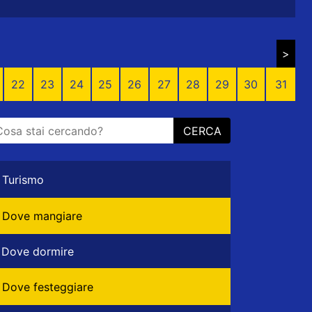
>
22
23
24
25
26
27
28
29
30
31
CERCA
Turismo
Dove mangiare
Dove dormire
Dove festeggiare