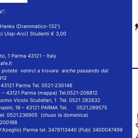
i”:
m Hanks (Drammatico-132')
ci Uisp-Arci) Studenti € 3,00
to, 1 Parma 43121 - Italy
fe.it
e potete venirci a trovare anche passando dal
912
- 43121 Parma Tel. 0521-230146
D – 43121 Parma
(mappa)
Tel.0521-208812
uomo Vicolo Scutellari, 1 Tel. 0521 282632
masini, 18 – 43121 PARMA Tel. 0521.289575
Tel. 0521.236905 (chuso la domenica)
1 200188
ia D'Azeglio) Parma tel. 3478113440 (Pub) 3400047499