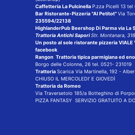
Caffetteria La Pulcinella
P.zza Picelli 13 te
Bar Ristorante-Pizzeria "Al Petitot"
Via Tore
235594/22138
HighlanderPub Beershop Di Parma
via La
Trattoria Antichi Sapori
Str. Montanara, 31
Un posto al sole
ristorante pizzeria VIAL
facebook
Rangon Trattoria tipica parmigiana ed en
Borgo delle Colonne, 26 tel. 0521- 231019
Trattoria
Scarica
Via Martinella, 192 - Alb
CHIUSO IL MERCOLEDI’ E GIOVEDÌ
Trattoria da Romeo
Via Traversetolo 185/a Botteghino di Porp
PIZZA FANTASY
SERVIZIO GRATUITO A DOM