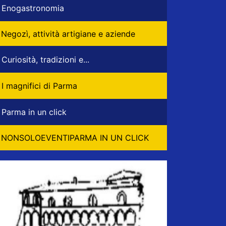
Enogastronomia
Negozì, attività artigiane e aziende
Curiosità, tradizioni e...
I magnifici di Parma
Parma in un click
NONSOLOEVENTIPARMA IN UN CLICK