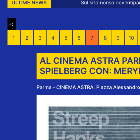
Sul sito nonsoloeventiparma sono presenti 
ULTIME NEWS
<
1
2
3
4
5
6
7
8
9
10
AL CINEMA ASTRA PAR
SPIELBERG CON: MERY
Parma - CINEMA ASTRA, Piazza Alessandro V