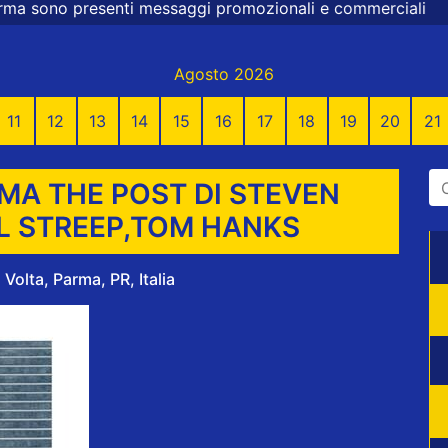
messaggi promozionali e commerciali
Agosto 2026
11
12
13
14
15
16
17
18
19
20
21
MA THE POST DI STEVEN
L STREEP,TOM HANKS
olta, Parma, PR, Italia