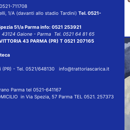
l 0521-711708
lli, 1/A (davanti allo stadio Tardini)
Tel. 0521-
 Spezia 51/a Parma info: 0521 253921
8 43124 Gaione - Parma Tel. 0521 64 81 65
E VITTORIA 43 PARMA (PR) T 0521 207165
oteca
eri (PR) - Tel. 0521/648130
info@trattoriascarica.it
orano Parma tel 0521-641167
ICILIO in Via Spezia, 57 Parma TEL 0521. 257373