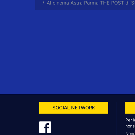
Al cinema Astra Parma THE POST di S
SOCIAL NETWORK
Per 
nons
Nons