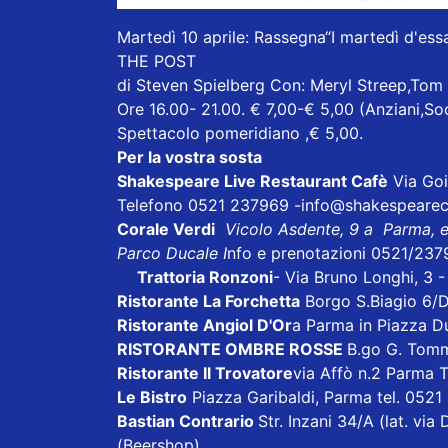
Martedì 10 aprile: Rassegna“I martedì d'essa
THE POST
di Steven Spielberg Con: Meryl Streep,To
Ore 16.00- 21.00. € 7,00-€ 5,00 (Anziani,So
Spettacolo pomeridiano ,€ 5,00.
Per la vostra sosta
Shakespeare Live Restaurant Cafè
Via Goi
Telefono 0521 237969
-info@shakespeareca
Corale Verdi
Vicolo Asdente, 9 a Parma, 
Parco Ducale I
nfo e prenotazioni 0521/237
Trattoria Ronzoni
- Via Bruno Longhi, 3 
Ristorante La Forchetta
Borgo S.Biagio 6/
Ristorante Angiol D'Or
a Parma in Piazza D
RISTORANTE OMBRE ROSSE
B.go G. Tom
Ristorante Il Trovatore
via Affò n.2 Parma 
Le Bistro
Piazza Garibaldi, Parma tel. 052
Bastian Contrario
Str. Inzani 34/A (lat. v
(Beershop)