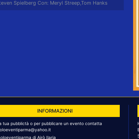
teven Spielberg Con: Meryl Streep,Tom Hanks
INFORMAZIONI
la tua pubblictà o per pubblicare un evento contatta
oloeventiparma@yahoo.it
oloeventiparma di Airò Ilaria