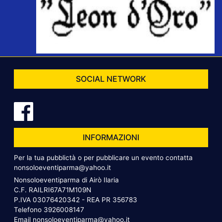
SOCIAL NETWORK
INFORMAZIONI
Per la tua pubblictà o per pubblicare un evento contatta
nonsoloeventiparma@yahoo.it
Nonsoloeventiparma di Airò Ilaria
C.F. RAILRI67A71M109N
P.IVA 03076420342 - REA PR 356783
Telefono
3926008147
Email
nonsoloeventiparma@yahoo.it