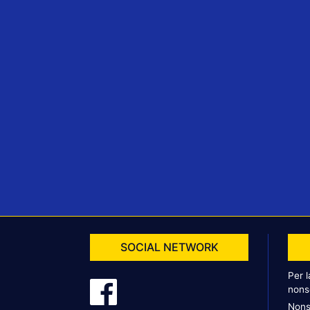
SOCIAL NETWORK
Per 
nons
Nons