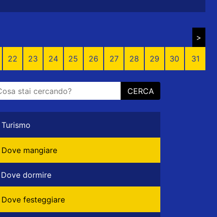
>
22
23
24
25
26
27
28
29
30
31
CERCA
Turismo
Dove mangiare
Dove dormire
Dove festeggiare