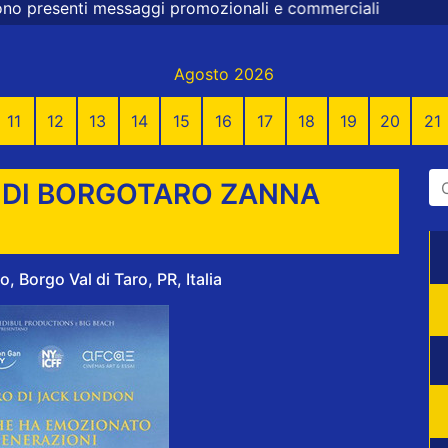
 promozionali e commerciali
Agosto 2026
11
12
13
14
15
16
17
18
19
20
21
 DI BORGOTARO ZANNA
, Borgo Val di Taro, PR, Italia