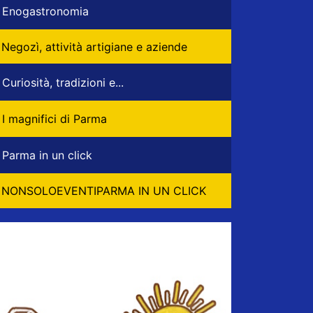
Enogastronomia
Negozì, attività artigiane e aziende
Curiosità, tradizioni e...
I magnifici di Parma
Parma in un click
NONSOLOEVENTIPARMA IN UN CLICK