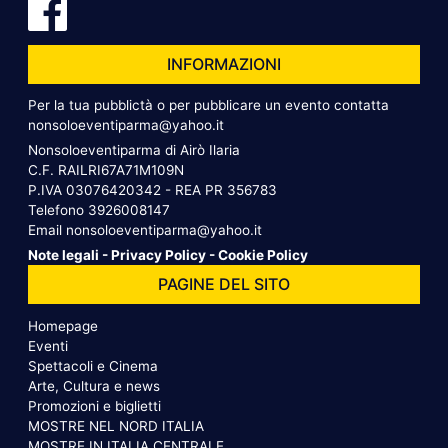
INFORMAZIONI
Per la tua pubblictà o per pubblicare un evento contatta
nonsoloeventiparma@yahoo.it
Nonsoloeventiparma di Airò Ilaria
C.F. RAILRI67A71M109N
P.IVA 03076420342 - REA PR 356783
Telefono
3926008147
Email
nonsoloeventiparma@yahoo.it
Note legali
-
Privacy Policy
-
Cookie Policy
PAGINE DEL SITO
Homepage
Eventi
Spettacoli e Cinema
Arte, Cultura e news
Promozioni e biglietti
MOSTRE NEL NORD ITALIA
MOSTRE IN ITALIA CENTRALE