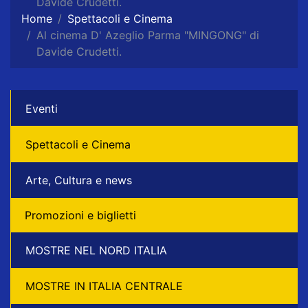
Davide Crudetti.
Home
Spettacoli e Cinema
Al cinema D' Azeglio Parma "MINGONG" di
Davide Crudetti.
Eventi
Spettacoli e Cinema
Arte, Cultura e news
Promozioni e biglietti
MOSTRE NEL NORD ITALIA
MOSTRE IN ITALIA CENTRALE