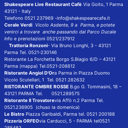
Shakespeare Live Restaurant Cafè
Via Goito, 1 Parma
43121 - Italy
Telefono 0521 237969
-info@shakespearecafe.it
Corale Verdi
Vicolo Asdente, 9 a Parma, e potete
venirci a trovare anche passando dal Parco Ducale
I
nfo e prenotazioni 0521/237912
Trattoria Ronzoni
- Via Bruno Longhi, 3 - 43121
Parma Tel. 0521-230146
Ristorante La Forchetta
Borgo S.Biagio 6/D – 43121
Parma
(mappa)
Tel.0521-208812
Ristorante Angiol D'Or
a Parma in Piazza Duomo
Vicolo Scutellari, 1 Tel. 0521 282632
RISTORANTE OMBRE ROSSE
B.go G. Tommasini, 18 –
43121 PARMA Tel. 0521.289575
Ristorante Il Trovatore
via Affò n.2 Parma Tel.
0521.236905 (chuso la domenica)
Le Bistro
Piazza Garibaldi, Parma tel. 0521 200188
P
izzeria ORFEO
via Carducci, 5 - PARMA tel0521
285483