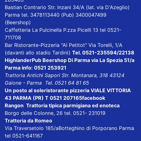
Bastian Contrario
Str. Inzani 34/A (lat. via D'Azeglio)
Parma tel. 3478113440 (Pub) 3400047499
(Beershop)
Caffetteria La Pulcinella
P.zza Picelli 13 tel 0521-
711708
Bar Ristorante-Pizzeria "Al Petitot"
Via Torelli, 1/A
(davanti allo stadio Tardini)
Tel. 0521-235594/22138
HighlanderPub Beershop Di Parma
via La Spezia 51/a
Parma info: 0521 253921
Trattoria Antichi Sapori
Str. Montanara, 318 43124
Gaione - Parma Tel. 0521 64 81 65
Un posto al sole
ristorante pizzeria VIALE VITTORIA
43 PARMA (PR) T 0521 207165
facebook
Rangon Trattoria tipica parmigiana ed enoteca
Borgo delle Colonne, 26 tel. 0521- 231019
Trattoria da Romeo
Via Traversetolo 185/aBotteghino di Porporano Parma
tel 0521-641167