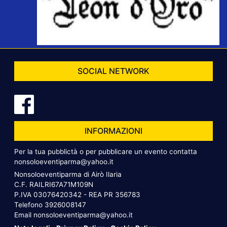
SOCIAL NETWORK
INFORMAZIONI
Per la tua pubblictà o per pubblicare un evento contatta
nonsoloeventiparma@yahoo.it
Nonsoloeventiparma di Airò Ilaria
C.F. RAILRI67A71M109N
P.IVA 03076420342 - REA PR 356783
Telefono
3926008147
Email
nonsoloeventiparma@yahoo.it