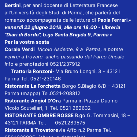
Bertini
, per anni docente di Letteratura Francese
all'Università degli Studi di Parma, che parlerà del
romanzo accompagnata dalle letture di
Paola Ferrari
.
•
venerdì 22 giugno 2018, alle ore 18,00 - Libreria
"Diari di Bordo", b.go Santa Brigida 9, Parma •
Per la vostra sosta
Corale Verdi
Vicolo Asdente, 9 a Parma, e potete
venirci a trovare anche passando dal Parco Ducale
I
nfo e prenotazioni 0521/237912
Trattoria Ronzoni
- Via Bruno Longhi, 3 - 43121
Parma Tel. 0521-230146
Ristorante La Forchetta
Borgo S.Biagio 6/D – 43121
Parma
(mappa)
Tel.0521-208812
Ristorante Angiol D'Or
a Parma in Piazza Duomo
Vicolo Scutellari, 1 Tel. 0521 282632
RISTORANTE OMBRE ROSSE
B.go G. Tommasini, 18 –
43121 PARMA Tel. 0521.289575
Ristorante Il Trovatore
via Affò n.2 Parma Tel.