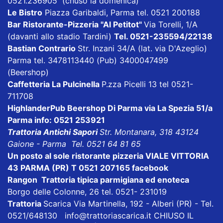
0521.236905 (chuso la domenica)
Le Bistro
Piazza Garibaldi, Parma tel. 0521 200188
Bar Ristorante-Pizzeria "Al Petitot"
Via Torelli, 1/A
(davanti allo stadio Tardini)
Tel. 0521-235594/22138
Bastian Contrario
Str. Inzani 34/A (lat. via D'Azeglio)
Parma tel. 3478113440 (Pub) 3400047499
(Beershop)
Caffetteria La Pulcinella
P.zza Picelli 13 tel 0521-
711708
HighlanderPub Beershop Di Parma
via La Spezia 51/a
Parma info: 0521 253921
Trattoria Antichi Sapori
Str. Montanara, 318 43124
Gaione - Parma Tel. 0521 64 81 65
Un posto al sole ristorante pizzeria VIALE VITTORIA
43 PARMA (PR) T 0521 207165
facebook
Rangon Trattoria tipica parmigiana ed enoteca
Borgo delle Colonne, 26 tel. 0521- 231019
Trattoria
Scarica
Via Martinella, 192 - Alberi (PR) - Tel.
0521/648130
info@trattoriascarica.it
CHIUSO IL