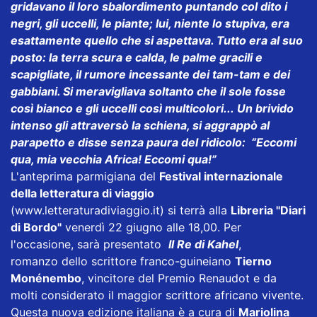
gridavano il loro sbalordimento puntando col dito i
negri, gli uccelli, le piante; lui, niente lo stupiva, era
esattamente quello che si aspettava. Tutto era al suo
posto: la terra scura e calda, le palme gracili e
scapigliate, il rumore incessante dei tam-tam e dei
gabbiani. Si meravigliava soltanto che il sole fosse
così bianco e gli uccelli così multicolori... Un brivido
intenso gli attraversò la schiena, si aggrappò al
parapetto e disse senza paura del ridicolo: “Eccomi
qua, mia vecchia Africa! Eccomi qua!”
L'anteprima parmigiana del
Festival internazionale
della letteratura di viaggio
(www.letteraturadiviaggio.it) si terrà alla
Libreria "Diari
di Bordo"
venerdì 22 giugno alle 18,00. Per
l'occasione, sarà presentato
Il Re di Kahel
,
romanzo dello scrittore franco-guineiano
Tierno
Monénembo
, vincitore del Premio Renaudot e da
molti considerato il maggior scrittore africano vivente.
Questa nuova edizione italiana è a cura di
Mariolina