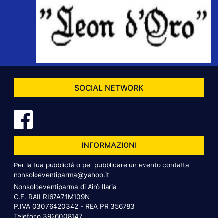
SOCIAL NETWORK
INFORMAZIONI
Per la tua pubblictà o per pubblicare un evento contatta
nonsoloeventiparma@yahoo.it
Nonsoloeventiparma di Airò Ilaria
C.F. RAILRI67A71M109N
P.IVA 03076420342 - REA PR 356783
Telefono
3926008147