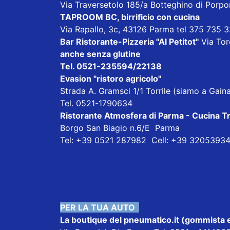
Via Traversetolo 185/a Botteghino di Porp
TAPROOM BC, birrificio con cucina
Via Rapallo, 3c, 43126 Parma tel 375 735 
Bar Ristorante-Pizzeria "Al Petitot"
Via Tore
anche senza glutine
Tel. 0521-235594/22138
Evasion "ristoro agricolo"
Strada A. Gramsci 1/1 Torrile (siamo a Gai
Tel. 0521-1790634
Ristorante Atmosfera di Parma - Cucina T
Borgo San Biagio n.6/E Parma
Tel: +39 0521 287982 Cell: +39 3205393
PER LA TUA AUTO
La boutique del pneumatico.it
(gommista e