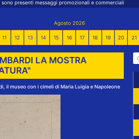
i promozionali e commerciali
Agosto 2026
11
12
13
14
15
16
17
18
19
20
21
MBARDI LA MOSTRA
ATURA"
 il museo con i cimeli di Maria Luigia e Napoleone