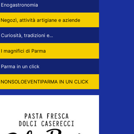
Enogastronomia
Negozì, attività artigiane e aziende
Curiosità, tradizioni e...
I magnifici di Parma
Parma in un click
NONSOLOEVENTIPARMA IN UN CLICK