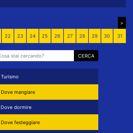
>
22
23
24
25
26
27
28
29
30
31
CERCA
Turismo
Dove mangiare
Dove dormire
Dove festeggiare