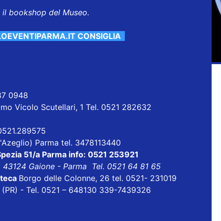
o il bookshop del Museo.
LOEVENTIPARMA.IT CONSIGLIA
587 0948
mo Vicolo Scutellari, 1 Tel. 0521 282632
 0521.289575
 D'Azeglio) Parma tel. 3478113440
Spezia 51/a Parma info: 0521 253921
8 43124 Gaione - Parma Tel. 0521 64 81 65
oteca
Borgo delle Colonne, 26 tel. 0521- 231019
ri (PR) - Tel. 0521 – 648130 339-7439326