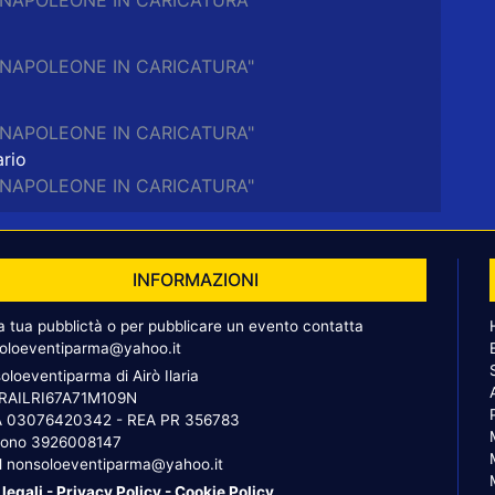
a "NAPOLEONE IN CARICATURA"
a "NAPOLEONE IN CARICATURA"
a "NAPOLEONE IN CARICATURA"
rio
a "NAPOLEONE IN CARICATURA"
INFORMAZIONI
la tua pubblictà o per pubblicare un evento contatta
oloeventiparma@yahoo.it
oloeventiparma di Airò Ilaria
 RAILRI67A71M109N
A 03076420342 - REA PR 356783
fono
3926008147
l
nonsoloeventiparma@yahoo.it
 legali
-
Privacy Policy
-
Cookie Policy