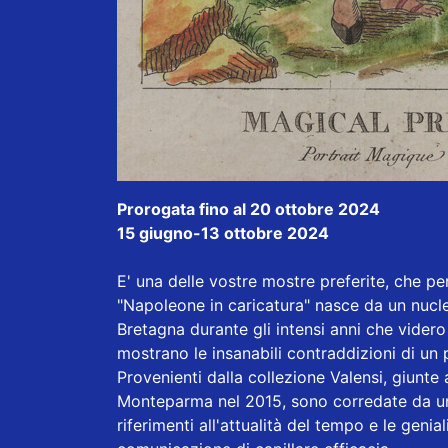
Prorogata fino al 20 ottobre 2024
15 giugno-13 ottobre 2024
E' una delle vostre mostre preferite, che per
"Napoleone in caricatura" nasce da un nucle
Bretagna durante gli intensi anni che vider
mostrano le insanabili contraddizioni di un 
Provenienti dalla collezione Valensi, giunt
Monteparma nel 2015, sono corredate da un
riferimenti all'attualità del tempo e le gen