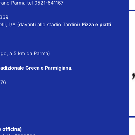
orano Parma tel 0521-641167
3369
lli, 1/A (davanti allo stadio Tardini)
Pizza e piatti
nago, a 5 km da Parma)
radizionale Greca e Parmigiana
.
476
 officina)