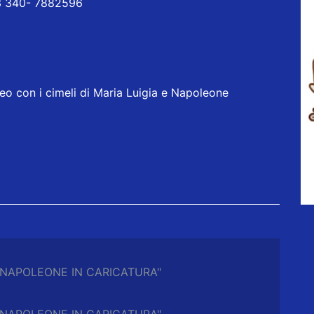
63 340- 7882596
o con i cimeli di Maria Luigia e Napoleone
a "NAPOLEONE IN CARICATURA"