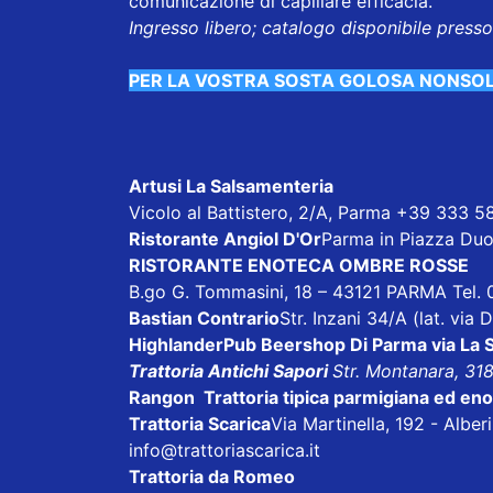
comunicazione di capillare efficacia.
Ingresso libero; catalogo disponibile press
PER LA VOSTRA SOSTA GOLOSA NONSO
Artusi La Salsamenteria
Vicolo al Battistero, 2/A, Parma +39 333 
Ristorante Angiol D'Or
Parma in Piazza Duo
RISTORANTE ENOTECA OMBRE ROSSE
B.go G. Tommasini, 18 – 43121 PARMA Tel.
Bastian Contrario
Str. Inzani 34/A (lat. via
HighlanderPub Beershop
Di Parma via La 
Trattoria Antichi Sapori
Str. Montanara, 31
Rangon Trattoria tipica parmigiana ed en
Trattoria Scarica
Via Martinella, 192 - Albe
info@trattoriascarica.it
Trattoria da Romeo