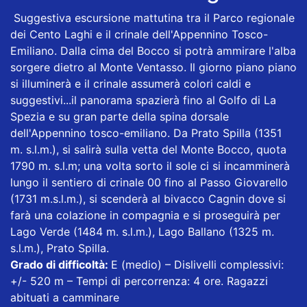
Suggestiva escursione mattutina tra il Parco regionale
dei Cento Laghi e il crinale dell'Appennino Tosco-
Emiliano. Dalla cima del Bocco si potrà ammirare l'alba
sorgere dietro al Monte Ventasso. Il giorno piano piano
si illuminerà e il crinale assumerà colori caldi e
suggestivi...il panorama spazierà fino al Golfo di La
Spezia e su gran parte della spina dorsale
dell'Appennino tosco-emiliano. Da Prato Spilla (1351
m. s.l.m.), si salirà sulla vetta del Monte Bocco, quota
1790 m. s.l.m; una volta sorto il sole ci si incamminerà
lungo il sentiero di crinale 00 fino al Passo Giovarello
(1731 m.s.l.m.), si scenderà al bivacco Cagnin dove si
farà una colazione in compagnia e si proseguirà per
Lago Verde (1484 m. s.l.m.), Lago Ballano (1325 m.
s.l.m.), Prato Spilla.
Grado di difficoltà:
E (medio) – Dislivelli complessivi:
+/- 520 m – Tempi di percorrenza: 4 ore. Ragazzi
abituati a camminare