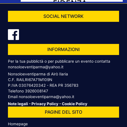
SOCIAL NETWORK
INFORMAZIONI
Per la tua pubblictà o per pubblicare un evento contatta
nonsoloeventiparma@yahoo.it
Nonsoloeventiparma di Airò Ilaria
C.F. RAILRI67A71M109N
P.IVA 03076420342 - REA PR 356783
Telefono
3926008147
Email
nonsoloeventiparma@yahoo.it
Note legali
-
Privacy Policy
-
Cookie Policy
PAGINE DEL SITO
Homepage