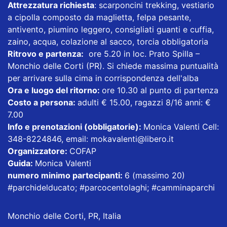
Attrezzatura richiesta
: scarponcini trekking, vestiario
a cipolla composto da maglietta, felpa pesante,
antivento, piumino leggero, consigliati guanti e cuffia,
zaino, acqua, colazione al sacco, torcia obbligatoria
Ritrovo e partenza:
ore 5.20 in loc. Prato Spilla –
Monchio delle Corti (PR). Si chiede massima puntualità
per arrivare sulla cima in corrispondenza dell'alba
Ora e luogo del ritorno:
ore 10.30 al punto di partenza
Costo a persona:
adulti € 15.00, ragazzi 8/16 anni: €
7.00
Info e prenotazioni (obbligatorie):
Monica Valenti Cell:
348-8224846, email: mokavalenti@libero.it
Organizzatore:
COFAP
Guida:
Monica Valenti
numero minimo partecipanti:
6 (massimo 20)
#parchidelducato; #parcocentolaghi; #camminaparchi
Monchio delle Corti, PR, Italia