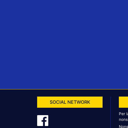
SOCIAL NETWORK
Per 
nons
Nons