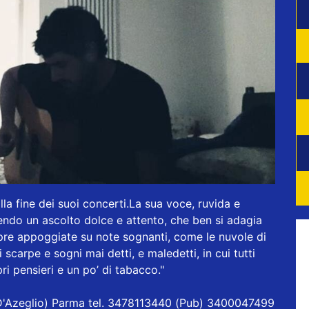
 alla fine dei suoi concerti.La sua voce, ruvida e
endo un ascolto dolce e attento, che ben si adagia
mpre appoggiate su note sognanti, come le nuvole di
i scarpe e sogni mai detti, e maledetti, in cui tutti
ri pensieri e un po’ di tabacco."
ia D'Azeglio) Parma tel. 3478113440 (Pub) 3400047499