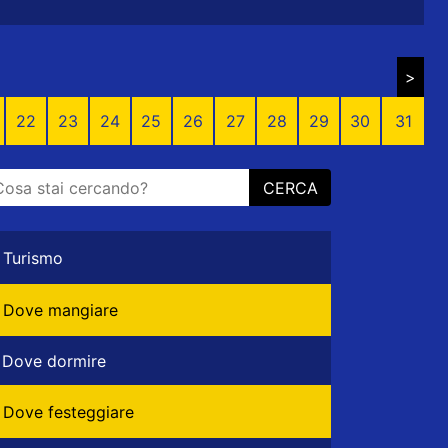
>
22
23
24
25
26
27
28
29
30
31
CERCA
Turismo
Dove mangiare
Dove dormire
Dove festeggiare