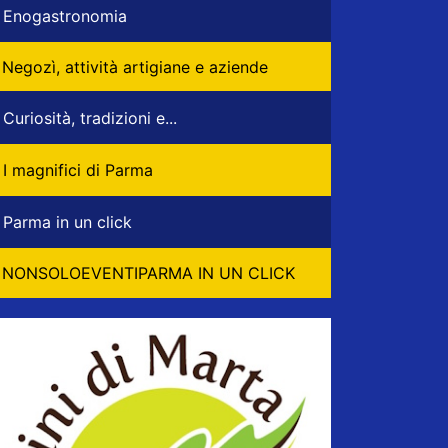
Enogastronomia
Negozì, attività artigiane e aziende
Curiosità, tradizioni e...
I magnifici di Parma
Parma in un click
NONSOLOEVENTIPARMA IN UN CLICK