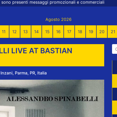
gi promozionali e commerciali
Agosto 2026
11
12
13
14
15
16
17
18
19
20
21
LI LIVE AT BASTIAN
nzani, Parma, PR, Italia