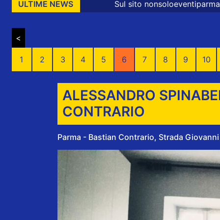
Sul sito nonsoloeventiparma sono presenti messag
ULTIME NEWS
<
1
2
3
4
5
6
7
8
9
10
ALESSANDRO SPINABEL
CONTRARIO
Parma - Bastian Contrario, Strada Giovanni I