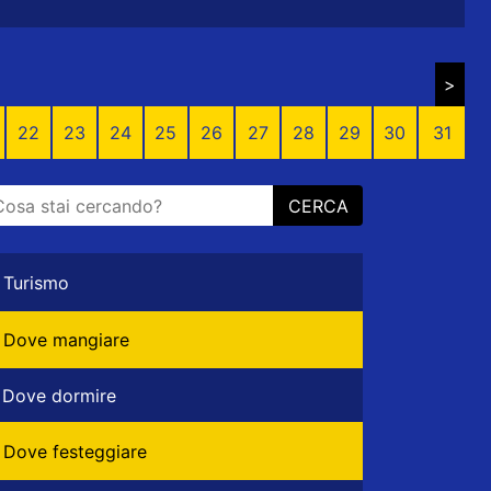
>
22
23
24
25
26
27
28
29
30
31
CERCA
Turismo
Dove mangiare
Dove dormire
Dove festeggiare