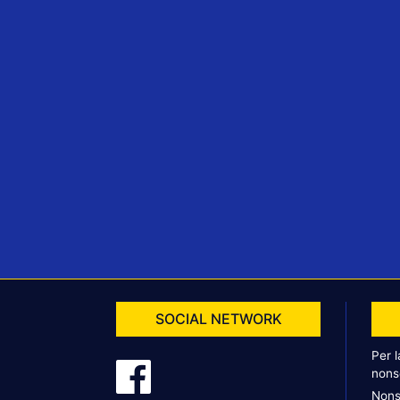
SOCIAL NETWORK
Per 
nons
Nons