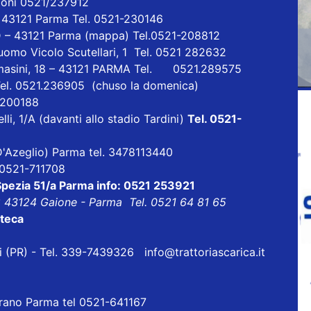
ioni 0521/237912
- 43121 Parma Tel. 0521-230146
D – 43121 Parma
(mappa)
Tel.0521-208812
uomo Vicolo Scutellari, 1 Tel. 0521 282632
masini, 18 – 43121 PARMA Tel. 0521.289575
Tel. 0521.236905 (chuso la domenica)
1 200188
lli, 1/A (davanti allo stadio Tardini)
Tel. 0521-
a D'Azeglio) Parma tel. 3478113440
l 0521-711708
 Spezia 51/a Parma info: 0521 253921
8 43124 Gaione - Parma Tel. 0521 64 81 65
oteca
eri (PR) - Tel. 339-7439326
info@trattoriascarica.it
orano Parma tel 0521-641167