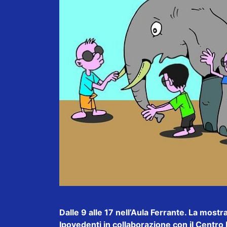
Dalle 9 alle 17 nell’Aula Ferrante. La mostr
Ipovedenti in collaborazione con il Centro 