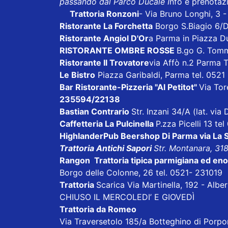
passando dal Parco Ducale I
nfo e prenotaz
Trattoria Ronzoni
- Via Bruno Longhi, 3 
Ristorante La Forchetta
Borgo S.Biagio 6/
Ristorante Angiol D'Or
a Parma in Piazza D
RISTORANTE OMBRE ROSSE
B.go G. Tom
Ristorante Il Trovatore
via Affò n.2 Parma 
Le Bistro
Piazza Garibaldi, Parma tel. 052
Bar Ristorante-Pizzeria "Al Petitot"
Via Tore
235594/22138
Bastian Contrario
Str. Inzani 34/A (lat. vi
Caffetteria La Pulcinella
P.zza Picelli 13 te
HighlanderPub Beershop Di Parma
via La
Trattoria Antichi Sapori
Str. Montanara, 31
Rangon Trattoria tipica parmigiana ed en
Borgo delle Colonne, 26 tel. 0521- 231019
Trattoria
Scarica
Via Martinella, 192 - Alb
CHIUSO IL MERCOLEDI’ E GIOVEDÌ
Trattoria da Romeo
Via Traversetolo 185/a Botteghino di Porp