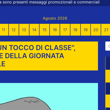
aggi promozionali e commerciali
Agosto 2026
11
12
13
14
15
16
17
18
19
20
21
UN TOCCO DI CLASSE”,
E DELLA GIORNATA
LE