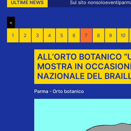
Sul sito nonsoloeventiparma sono presenti mess
ULTIME NEWS
<
1
2
3
4
5
6
7
8
9
10
ALL’ORTO BOTANICO “
MOSTRA IN OCCASION
NAZIONALE DEL BRAIL
Parma - Orto botanico