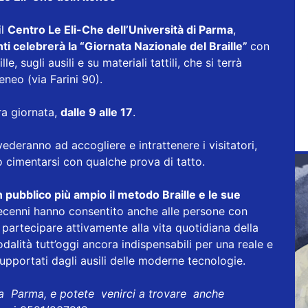
il
Centro Le Eli-Che dell’Università di Parma
,
nti celebrerà la “Giornata Nazionale del Braille”
con
le, sugli ausili e su materiali tattili, che si terrà
eneo (via Farini 90).
ra giornata,
dalle 9 alle 17
.
ederanno ad accogliere e intrattenere i visitatori,
no cimentarsi con qualche prova di tatto.
 pubblico più ampio il metodo Braille e le sue
decenni hanno consentito anche alle persone con
 e partecipare attivamente alla vita quotidiana della
dalità tutt’oggi ancora indispensabili per una reale e
upportati dagli ausili delle moderne tecnologie.
 a Parma, e potete venirci a trovare anche