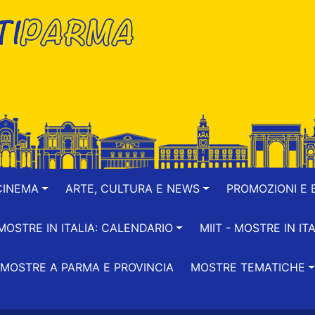
CINEMA
ARTE, CULTURA E NEWS
PROMOZIONI E B
-MOSTRE IN ITALIA: CALENDARIO
MIIT - MOSTRE IN ITA
MOSTRE A PARMA E PROVINCIA
MOSTRE TEMATICHE