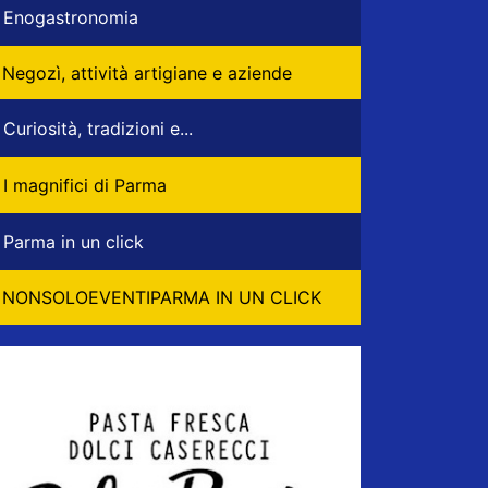
Enogastronomia
Negozì, attività artigiane e aziende
Curiosità, tradizioni e...
I magnifici di Parma
Parma in un click
NONSOLOEVENTIPARMA IN UN CLICK