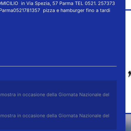
ICILIO in Via Spezia, 57 Parma TEL 0521. 257373
 Parma0521781357 pizza e hamburger fino a tardi
, mostra in occasione della Giornata Nazionale del
, mostra in occasione della Giornata Nazionale del