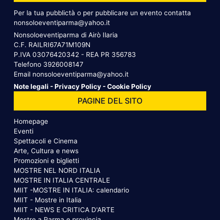
Per la tua pubblictà o per pubblicare un evento contatta
nonsoloeventiparma@yahoo.it
Nonsoloeventiparma di Airò Ilaria
C.F. RAILRI67A71M109N
P.IVA 03076420342 - REA PR 356783
Telefono
3926008147
Email
nonsoloeventiparma@yahoo.it
Note legali
-
Privacy Policy
-
Cookie Policy
PAGINE DEL SITO
Homepage
Eventi
Spettacoli e Cinema
Arte, Cultura e news
Promozioni e biglietti
MOSTRE NEL NORD ITALIA
MOSTRE IN ITALIA CENTRALE
MIIT -MOSTRE IN ITALIA: calendario
MIIT - Mostre in Italia
MIIT - NEWS E CRITICA D'ARTE
Mostre a Parma e provincia