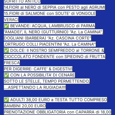
SOFRITTO ANTICO
14.FIORI al NERO di SEPPIA con PESTO agli AGRUMI
15.FIORI di SALMONE con SOUTE’ di VONGOLE
VERACI
✅ BEVANDE: ACQUA, LAMBRUSCO di PARMA
“AMADEI”, IL NERO (GUTTURNIO) “Az. La CAMINA’”,
DOGLIANI (BARBERA) “Az. CASCINA CORTE”
,ORTRUGO COLLI PIACENTINI “Az. La CAMINA’”
✅ DOLCE: Il NOSTRO SEMIFREDDO al TORRONE &
CIOCCOLATO FONDENTE con SPIEDINO di FRUTTA
FRESCA
PER DIGERIRE: CAFFE’ & DIGESTIVI
✅ CON LA POSSIBILITA’ DI CENARE
SOTTO LE STELLE, TEMPO PERMETTENDO,
....ASPETTANDO LA RUGIADA!!!!
✅ ADULTI 38,00 EURO a TESTA TUTTO COMPRESO
BAMBINI 20,00 EURO
PRENOTAZIONE OBBLIGATORIA con CAPARRA di 18,00