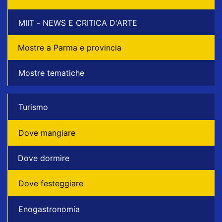
MIIT - NEWS E CRITICA D'ARTE
Mostre a Parma e provincia
Mostre tematiche
Turismo
Dove mangiare
Dove dormire
Dove festeggiare
Enogastronomia