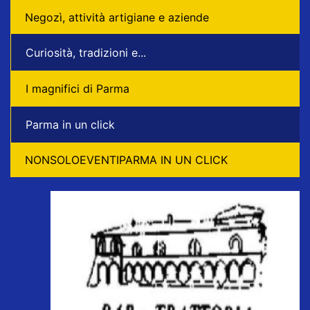
Negozì, attività artigiane e aziende
Curiosità, tradizioni e...
I magnifici di Parma
Parma in un click
NONSOLOEVENTIPARMA IN UN CLICK