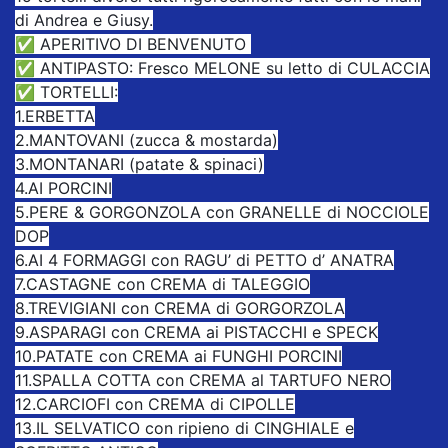
di Andrea e Giusy.
✅ APERITIVO DI BENVENUTO
✅ ANTIPASTO: Fresco MELONE su letto di CULACCIA
✅ TORTELLI:
1.ERBETTA
2.MANTOVANI (zucca & mostarda)
3.MONTANARI (patate & spinaci)
4.AI PORCINI
5.PERE & GORGONZOLA con GRANELLE di NOCCIOLE
DOP
6.AI 4 FORMAGGI con RAGU’ di PETTO d’ ANATRA
7.CASTAGNE con CREMA di TALEGGIO
8.TREVIGIANI con CREMA di GORGORZOLA
9.ASPARAGI con CREMA ai PISTACCHI e SPECK
10.PATATE con CREMA ai FUNGHI PORCINI
11.SPALLA COTTA con CREMA al TARTUFO NERO
12.CARCIOFI con CREMA di CIPOLLE
13.IL SELVATICO con ripieno di CINGHIALE e