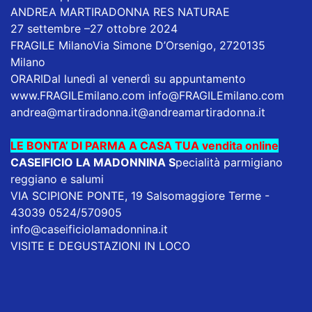
ANDREA MARTIRADONNA RES NATURAE
27 settembre –27 ottobre 2024
FRAGILE MilanoVia Simone D’Orsenigo, 2720135
Milano
ORARIDal lunedì al venerdì su appuntamento
www.FRAGILEmilano.com
info@FRAGILEmilano.com
andrea@martiradonna.it@andreamartiradonna.it
LE BONTA’ DI PARMA A CASA TUA vendita online
CASEIFICIO LA MADONNINA
S
pecialità parmigiano
reggiano e salumi
VIA SCIPIONE PONTE, 19 Salsomaggiore Terme -
43039 0524/570905
info@caseificiolamadonnina.it
VISITE E DEGUSTAZIONI IN LOCO