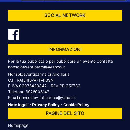
SOCIAL NETWORK
INFORMAZIONI
Per la tua pubblictà o per pubblicare un evento contatta
nonsoloeventiparma@yahoo.it
Nonsoloeventiparma di Airò Ilaria
C.F. RAILRI67A71M109N
P.IVA 03076420342 - REA PR 356783
Telefono
3926008147
Email
nonsoloeventiparma@yahoo.it
Note legali
-
Privacy Policy
-
Cookie Policy
PAGINE DEL SITO
Homepage