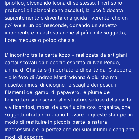
ipnotico, divenendo icona di sé stesso. I neri sono
profondi e i bianchi sono assoluti, la luce è dosata
sapientemente e diventa una guida riverente, che un
po’ svela, un po’ nasconde, donando un aspetto
imponente e maestoso anche al più umile soggetto,
fiore, medusa o polpo che sia.
L' incontro tra la carta Kozo - realizzata da artigiani
cartai scovati dall' occhio esperto di Ivan Pengo,
anima di Chartars (importatore di carte dal Giappone)
- e le foto di Andrea Martiradonna è più che mai
riuscito: i musi di cicogne, le scaglie dei pesci, i
filamenti dei gambi di papavero, le piume dei
fenicotteri si uniscono alle striature setose della carta,
vivificandosi, mossi da una fluidità così organica, che i
soggetti ritratti sembrano trovare in queste stampe un
modo di restituire in piccola parte la natura
inaccessibile e la perfezione dei suoi infiniti e cangianti
modi di apparire.