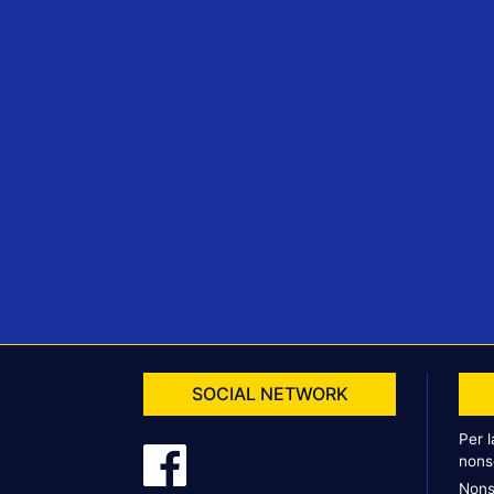
SOCIAL NETWORK
Per 
nons
Nons