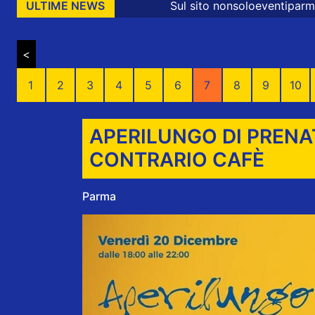
Sul sito nonsoloeventiparma sono presenti me
ULTIME NEWS
<
1
2
3
4
5
6
7
8
9
10
APERILUNGO DI PRENA
CONTRARIO CAFÈ
Parma