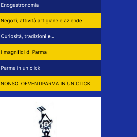
Enogastronomia
Negozì, attività artigiane e aziende
Curiosità, tradizioni e...
I magnifici di Parma
Parma in un click
NONSOLOEVENTIPARMA IN UN CLICK