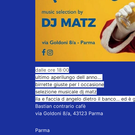
dalle ore 18:00
ultimo aperilungo dell anno...
birrette giuste per l occasione
selezione musicale dj matz
ila e faccia d angelo dietro il banco... ed è 
Bastian contrario cafè
via Goldoni 8/a, 43123 Parma
Parma