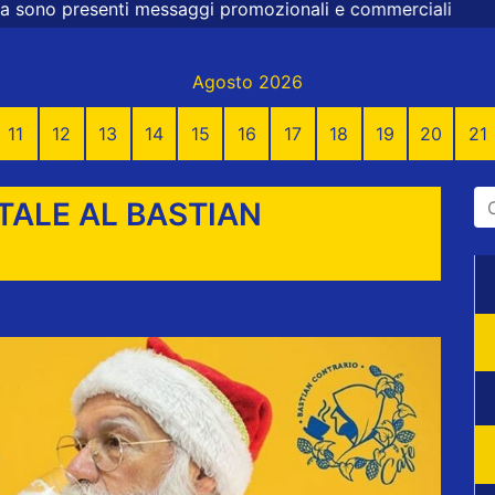
ssaggi promozionali e commerciali
Agosto 2026
11
12
13
14
15
16
17
18
19
20
21
TALE AL BASTIAN