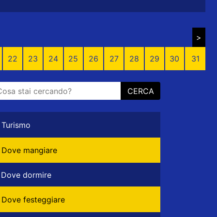
>
22
23
24
25
26
27
28
29
30
31
CERCA
Turismo
Dove mangiare
Dove dormire
Dove festeggiare