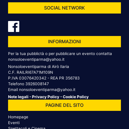
SOCIAL NETWORK
INFORMAZIONI
Per la tua pubblictà o per pubblicare un evento contatta
nonsoloeventiparma@yahoo.it
Nonsoloeventiparma di Airò Ilaria
C.F. RAILRI67A71M109N
P.IVA 03076420342 - REA PR 356783
Telefono
3926008147
Email
nonsoloeventiparma@yahoo.it
Note legali
-
Privacy Policy
-
Cookie Policy
PAGINE DEL SITO
Homepage
Eventi
Spettacoli e Cinema