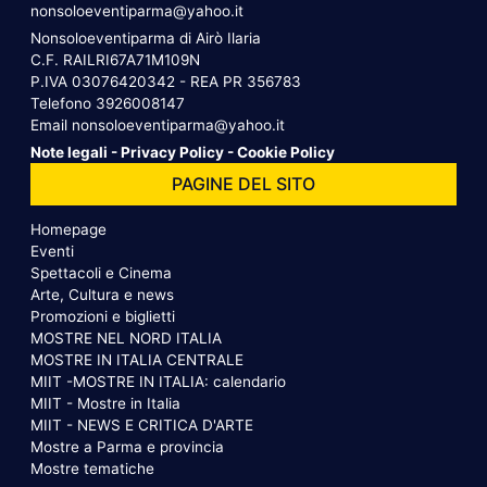
nonsoloeventiparma@yahoo.it
Nonsoloeventiparma di Airò Ilaria
C.F. RAILRI67A71M109N
P.IVA 03076420342 - REA PR 356783
Telefono
3926008147
Email
nonsoloeventiparma@yahoo.it
Note legali
-
Privacy Policy
-
Cookie Policy
PAGINE DEL SITO
Homepage
Eventi
Spettacoli e Cinema
Arte, Cultura e news
Promozioni e biglietti
MOSTRE NEL NORD ITALIA
MOSTRE IN ITALIA CENTRALE
MIIT -MOSTRE IN ITALIA: calendario
MIIT - Mostre in Italia
MIIT - NEWS E CRITICA D'ARTE
Mostre a Parma e provincia
Mostre tematiche