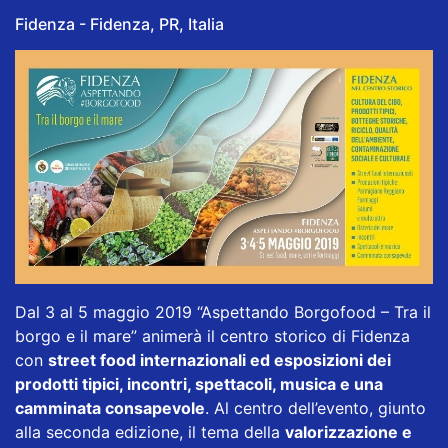
Fidenza - Fidenza, PR, Italia
Dal 3 al 5 maggio 2019 “Aspettando Borgofood – Tra il
borgo e il mare” animerà il centro storico di Fidenza
con
street food internazionali ed esposizioni dei
prodotti tipici, incontri, spettacoli, musica e una
camminata consapevole
. Al centro dell’evento, giunto
alla seconda edizione, il tema della
valorizzazione e