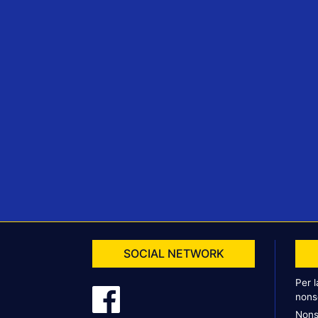
SOCIAL NETWORK
Per 
nons
Nons