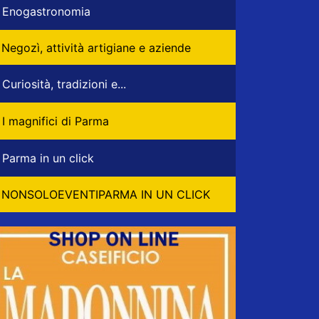
Enogastronomia
Negozì, attività artigiane e aziende
Curiosità, tradizioni e...
I magnifici di Parma
Parma in un click
NONSOLOEVENTIPARMA IN UN CLICK