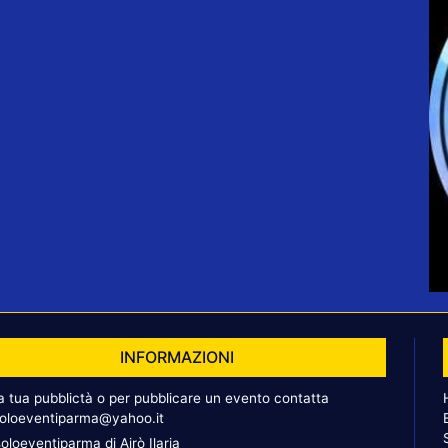
INFORMAZIONI
la tua pubblictà o per pubblicare un evento contatta
oloeventiparma@yahoo.it
oloeventiparma di Airò Ilaria