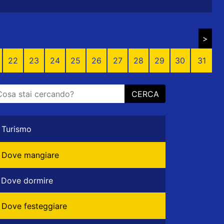
>
22
23
24
25
26
27
28
29
30
31
CERCA
Turismo
Dove mangiare
Dove dormire
Dove festeggiare