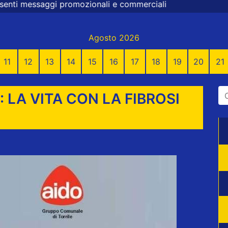
zionali e commerciali
Agosto 2026
11
12
13
14
15
16
17
18
19
20
21
LA VITA CON LA FIBROSI