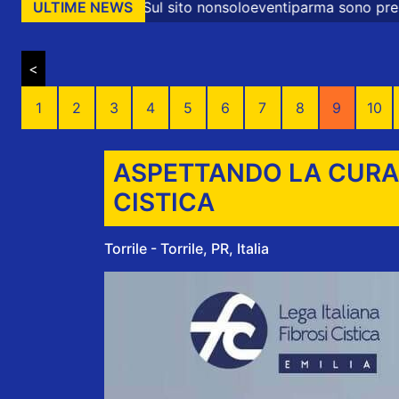
Sul sito nonsoloeventiparma sono presenti messaggi promo
ULTIME NEWS
<
1
2
3
4
5
6
7
8
9
10
ASPETTANDO LA CURA: 
CISTICA
Torrile - Torrile, PR, Italia