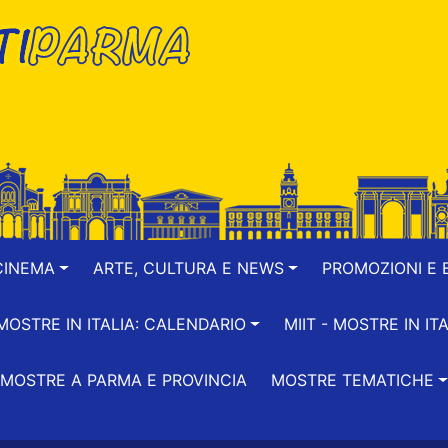
CINEMA
ARTE, CULTURA E NEWS
PROMOZIONI E B
-MOSTRE IN ITALIA: CALENDARIO
MIIT - MOSTRE IN ITA
MOSTRE A PARMA E PROVINCIA
MOSTRE TEMATICHE