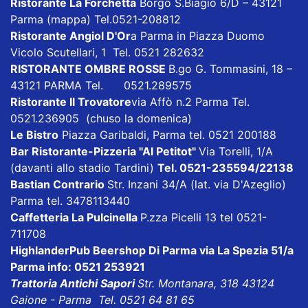
Ristorante La Forchetta
Borgo S.Biagio 6/D – 43121
Parma
(mappa)
Tel.0521-208812
Ristorante Angiol D'Or
a Parma in Piazza Duomo
Vicolo Scutellari, 1 Tel. 0521 282632
RISTORANTE OMBRE ROSSE
B.go G. Tommasini, 18 –
43121 PARMA Tel. 0521.289575
Ristorante Il Trovatore
via Affò n.2 Parma Tel.
0521.236905 (chuso la domenica)
Le Bistro
Piazza Garibaldi, Parma tel. 0521 200188
Bar Ristorante-Pizzeria "Al Petitot"
Via Torelli, 1/A
(davanti allo stadio Tardini)
Tel. 0521-235594/22138
Bastian Contrario
Str. Inzani 34/A (lat. via D'Azeglio)
Parma tel. 3478113440
Caffetteria La Pulcinella
P.zza Picelli 13 tel 0521-
711708
HighlanderPub Beershop Di Parma
via La Spezia 51/a
Parma info: 0521 253921
Trattoria Antichi Sapori
Str. Montanara, 318 43124
Gaione - Parma Tel. 0521 64 81 65