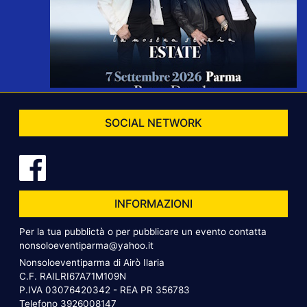
SOCIAL NETWORK
INFORMAZIONI
Per la tua pubblictà o per pubblicare un evento contatta
nonsoloeventiparma@yahoo.it
Nonsoloeventiparma di Airò Ilaria
C.F. RAILRI67A71M109N
P.IVA 03076420342 - REA PR 356783
Telefono
3926008147