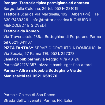
Rangon Trattoria tipica parmigiana ed enoteca
Borgo delle Colonne, 26 tel. 0521- 231019
Trattoria
Scarica
Via Martinella, 192 - Alberi (PR) - Tel.
339-7439326
info@trattoriascarica.it
CHIUSO IL
MERCOLEDI’ E GIOVEDÌ
Trattoria da Romeo
Via Traversetolo 185/a Botteghino di Porporano Parma
tel 0521-641167
PIZZA FANTASY
SERVIZIO GRATUITO A DOMICILIO in
Via Spezia, 57 Parma TEL 0521. 257373
Jamaica pub parma
Via Reggio 41/a 43126
Parma0521781357 pizza e hamburger fino a tardi
Parma - Altro ristopub a Botteghino
Via dei
Maniscalchi tel. 0521 658270
Parma - Chiesa di San Rocco
Strada dell'Università, Parma, PR, Italia