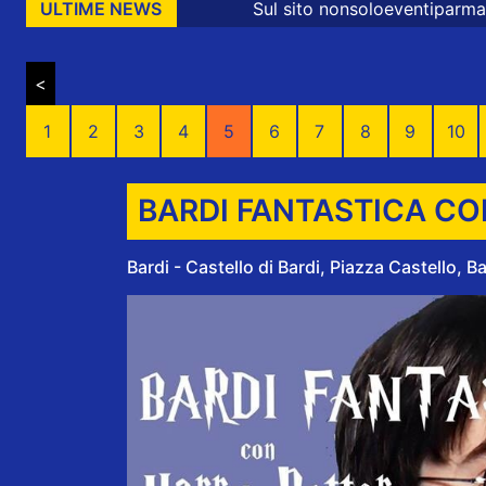
Sul sito nonsoloeventiparma sono presenti mess
ULTIME NEWS
<
1
2
3
4
5
6
7
8
9
10
BARDI FANTASTICA CO
Bardi - Castello di Bardi, Piazza Castello, Bar