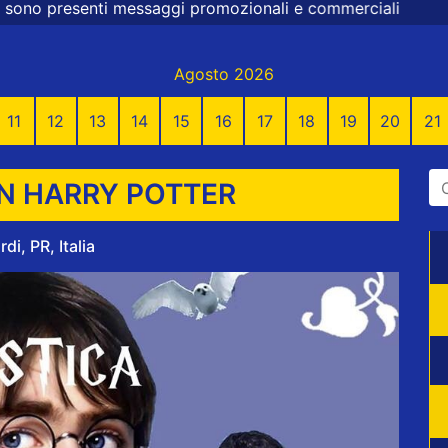
aggi promozionali e commerciali
Agosto 2026
11
12
13
14
15
16
17
18
19
20
21
N HARRY POTTER
di, PR, Italia