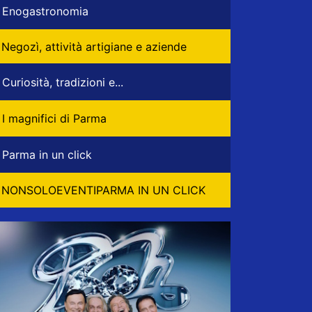
Enogastronomia
Negozì, attività artigiane e aziende
Curiosità, tradizioni e...
I magnifici di Parma
Parma in un click
NONSOLOEVENTIPARMA IN UN CLICK