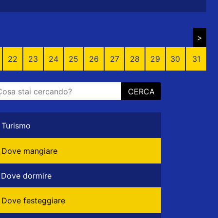
>
22
23
24
25
26
27
28
29
30
31
CERCA
Turismo
Dove mangiare
Dove dormire
Dove festeggiare