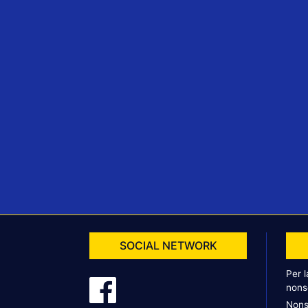
SOCIAL NETWORK
Per 
nons
Nons