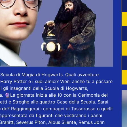
a Scuola di Magia di Hogwarts. Quali avventure
arry Potter e i suoi amici? Vieni anche tu a passare
i gli insegnanti della Scuola di Hogwarts,
. 🔮La giornata inizia alle 10 con la Cerimonia del
tti e Streghe alle quattro Case della Scuola. Sarai
erde? Raggiungerai i compagni di Tassorosso o quelli
rà rappresentata da figuranti che vestiranno i panni
Granitt, Severus Piton, Albus Silente, Remus John