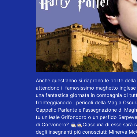
Anche quest'anno si riaprono le porte dell
attendono il famosissimo maghetto inglese H
una fantastica giornata in compagnia di tutt
fronteggianodo i pericoli della Magia Oscura
Cappello Parlante e l'assegnazione di Maghe
tu un leale Grifondoro o un perfido Serpev
di Corvonero? 🧙🏻‍♂️🧙🏻‍♀️Ciascuna di esse sa
degli insegnanti più conosciuti: Minerva Mc