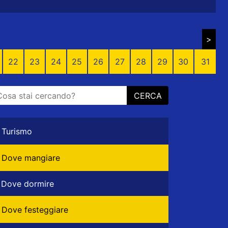
>
22
23
24
25
26
27
28
29
30
31
CERCA
Turismo
Dove mangiare
Dove dormire
Dove festeggiare