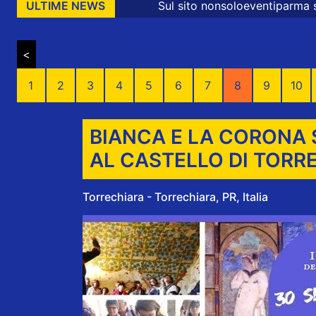
Sul sito nonsoloeventiparma sono presenti 
ULTIME NEWS
<
1
2
3
4
5
6
7
8
9
10
BIANCA E LA CORONA 
AL CASTELLO DI TORR
Torrechiara - Torrechiara, PR, Italia