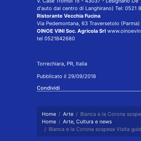
V. Case Trombi 15 - 43037 - Lesignano De' 
d'auto dal centro di Langhirano) Tel: 0521
Ristorante Vecchia Fucina
Via Pedemontana, 63 Traversetolo (Parm
OINOE VINI Soc. Agricola Srl
www.oinoevini.
tel 0521842680
Torrechiara, PR, Italia
Pubblicato il 29/09/2018
Condividi
Home
Arte
Bianca e la Corona sospes
Home
Arte, Cultura e news
Bianca e la Corona sospesa Visita guid