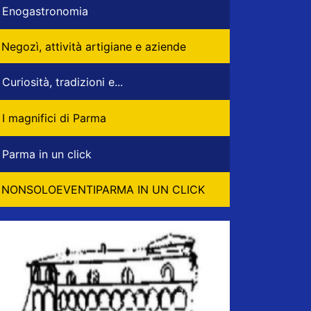
Enogastronomia
Negozì, attività artigiane e aziende
Curiosità, tradizioni e...
I magnifici di Parma
Parma in un click
NONSOLOEVENTIPARMA IN UN CLICK