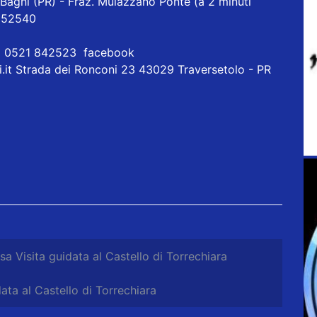
Bagni (PR) - Fraz. Mulazzano Ponte (a 2 minuti
 852540
a) 0521 842523
facebook
it Strada dei Ronconi 23 43029 Traversetolo - PR
a Visita guidata al Castello di Torrechiara
ata al Castello di Torrechiara