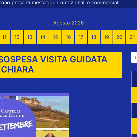
messaggi promozionali e commerciali
Agosto 2026
11
12
13
14
15
16
17
18
19
20
21
SOSPESA VISITA GUIDATA
ECHIARA