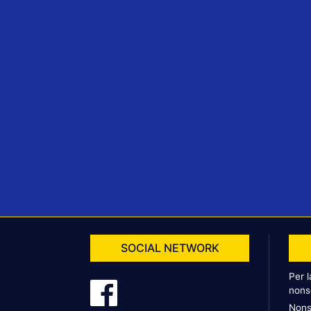
SOCIAL NETWORK
Per 
nons
Nons