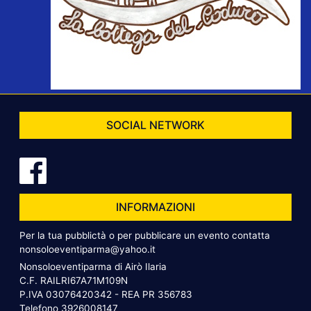
SOCIAL NETWORK
INFORMAZIONI
Per la tua pubblictà o per pubblicare un evento contatta
nonsoloeventiparma@yahoo.it
Nonsoloeventiparma di Airò Ilaria
C.F. RAILRI67A71M109N
P.IVA 03076420342 - REA PR 356783
Telefono
3926008147