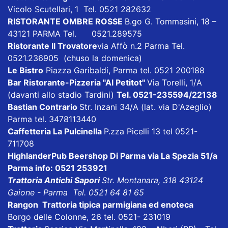
Vicolo Scutellari, 1 Tel. 0521 282632
RISTORANTE OMBRE ROSSE
B.go G. Tommasini, 18 –
43121 PARMA Tel. 0521.289575
Ristorante Il Trovatore
via Affò n.2 Parma Tel.
0521.236905 (chuso la domenica)
Le Bistro
Piazza Garibaldi, Parma tel. 0521 200188
Bar Ristorante-Pizzeria "Al Petitot"
Via Torelli, 1/A
(davanti allo stadio Tardini)
Tel. 0521-235594/22138
Bastian Contrario
Str. Inzani 34/A (lat. via D'Azeglio)
Parma tel. 3478113440
Caffetteria La Pulcinella
P.zza Picelli 13 tel 0521-
711708
HighlanderPub Beershop Di Parma
via La Spezia 51/a
Parma info: 0521 253921
Trattoria Antichi Sapori
Str. Montanara, 318 43124
Gaione - Parma Tel. 0521 64 81 65
Rangon Trattoria tipica parmigiana ed enoteca
Borgo delle Colonne, 26 tel. 0521- 231019