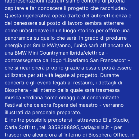
rappresentazioni teatrali) siamo contenti di poterla
ospitare e far conoscere il progetto che racchiude».
Questa rigenerativa opera d’arte dell’auto-efficienza e
del benessere sul posto di lavoro sembra atterrare
come un’astronave in un luogo storico per offrire una
panoramica su quello che sarà. In grado di produrre
energia per 8mila kWh/anno, l’unità sarà affiancata da
una BMW Mini Countryman Ibrida/elettrica –
contrassegnata dal logo “Liberiamo San Francesco” -
che si ricaricherà proprio grazie a essa e potrà essere
utilizzata per attività legate al progetto. Durante i
concerti e gli eventi legati al restauro, i dettagli di
Biosphera - all’interno della quale sarà trasmessa
musica verdiana come omaggio al concomitante
Festival che celebra l’opera del maestro - verranno
illustrati da personale preparato.
È inoltre possibile prenotarsi - attraverso Ella Studio,
Carla Soffritti, tel. 3358388895,
carla@ella.it
- per
trascorrere alcune ora all’interno di Biosphera Office, in