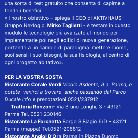
una sorta di test gratuito che consenta di capirne a
fondo i benefici.
«Il nostro obiettivo – spiega il CEO di AKTIVHAUS-
Gruppo Nexlogic,
Mirko Taglietti
- è testare in questo
modulo le tecnologie più avanzate al mondo per
implementarle poi negli edifici di nuova generazione,
portando a un cambio di paradigma: mettere l’uomo, i
suoi sensi, i suoi bisogni, la sua fisiologia, al centro di
ogni progetto abitativo».
PER LA VOSTRA SOSTA
Ristorante Corale Verdi
Vicolo Asdente, 9 a Parma, e
potete venirci a trovare anche passando dal Parco
Ducale I
nfo e prenotazioni 0521/237912
Trattoria Ronzoni
- Via Bruno Longhi, 3 - 43121
Parma Tel. 0521-230146
Ristorante La Forchetta
Borgo S.Biagio 6/D – 43121
Parma
(mappa)
Tel.0521-208812
Ristorante Angiol D'Or
a Parma in Piazza Duomo