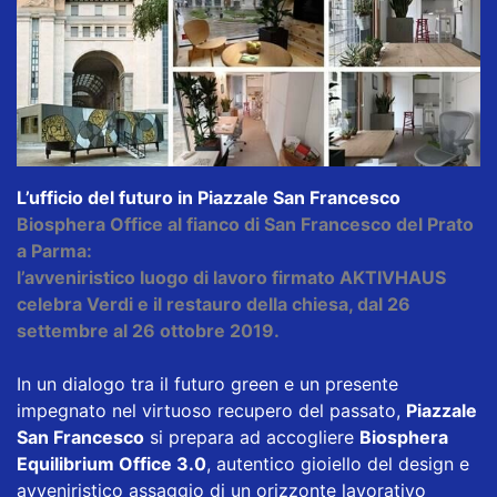
L’ufficio del futuro in Piazzale San Francesco
Biosphera Office al fianco di San Francesco del Prato
a Parma:
l’avveniristico luogo di lavoro firmato AKTIVHAUS
celebra Verdi e il restauro della chiesa, dal 26
settembre al 26 ottobre 2019.
In un dialogo tra il futuro green e un presente
impegnato nel virtuoso recupero del passato,
Piazzale
San Francesco
si prepara ad accogliere
Biosphera
Equilibrium Office 3.0
, autentico gioiello del design e
avveniristico assaggio di un orizzonte lavorativo