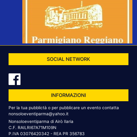
SOCIAL NETWORK
INFORMAZIONI
Per la tua pubblictà o per pubblicare un evento contatta
nonsoloeventiparma@yahoo.it
Nonsoloeventiparma di Airò Ilaria
C.F. RAILRI67A71M109N
P.IVA 03076420342 - REA PR 356783