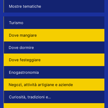
Mostre tematiche
Turismo
Dove mangiare
Dove dormire
Dove festeggiare
Enogastronomia
Negozì, attività artigiane e aziende
Curiosità, tradizioni e...