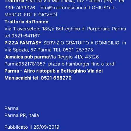
Trattoria
Scarica
Via Martinella, 192 - Alberi (PR) - Tel.
339-7439326
info@trattoriascarica.it
CHIUSO IL
MERCOLEDI’ E GIOVEDÌ
Trattoria da Romeo
Via Traversetolo 185/a Botteghino di Porporano Parma
tel 0521-641167
PIZZA FANTASY
SERVIZIO GRATUITO A DOMICILIO in
Via Spezia, 57 Parma TEL 0521. 257373
Jamaica pub parma
Via Reggio 41/a 43126
Parma0521781357 pizza e hamburger fino a tardi
Parma - Altro ristopub a Botteghino
Via dei
Maniscalchi tel. 0521 658270
Parma
Parma PR, Italia
Pubblicato il 26/09/2019