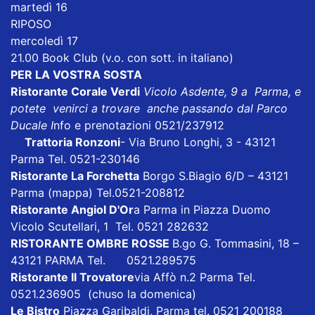
martedì 16
RIPOSO
mercoledì 17
21.00 Book Club (v.o. con sott. in italiano)
PER LA VOSTRA SOSTA
Ristorante Corale Verdi
Vicolo Asdente, 9 a Parma, e
potete venirci a trovare anche passando dal Parco
Ducale I
nfo e prenotazioni 0521/237912
Trattoria Ronzoni
- Via Bruno Longhi, 3 - 43121
Parma Tel. 0521-230146
Ristorante La Forchetta
Borgo S.Biagio 6/D – 43121
Parma
(mappa)
Tel.0521-208812
Ristorante Angiol D'Or
a Parma in Piazza Duomo
Vicolo Scutellari, 1 Tel. 0521 282632
RISTORANTE OMBRE ROSSE
B.go G. Tommasini, 18 –
43121 PARMA Tel. 0521.289575
Ristorante Il Trovatore
via Affò n.2 Parma Tel.
0521.236905 (chuso la domenica)
Le Bistro
Piazza Garibaldi, Parma tel. 0521 200188