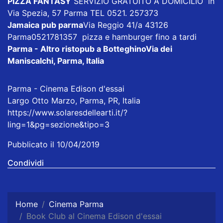
PIZZA FANTASY
SERVIZIO GRATUITO A DOMICILIO in
Via Spezia, 57 Parma TEL 0521. 257373
Jamaica pub parma
Via Reggio 41/a 43126
Parma0521781357 pizza e hamburger fino a tardi
Parma - Altro ristopub a Botteghino
Via dei
Maniscalchi, Parma, Italia
Parma - Cinema Edison d'essai
Largo Otto Marzo, Parma, PR, Italia
https://www.solaresdellearti.it/?
ling=1&pg=sezione&tipo=3
Pubblicato il 10/04/2019
Condividi
Home
Cinema Parma
Book Club al Cinema Edison d'essai