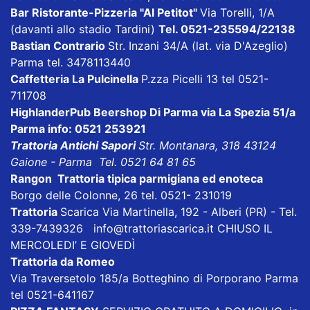
Bar Ristorante-Pizzeria "Al Petitot"
Via Torelli, 1/A
(davanti allo stadio Tardini)
Tel. 0521-235594/22138
Bastian Contrario
Str. Inzani 34/A (lat. via D'Azeglio)
Parma tel. 3478113440
Caffetteria La Pulcinella
P.zza Picelli 13 tel 0521-
711708
HighlanderPub Beershop Di Parma
via La Spezia 51/a
Parma info: 0521 253921
Trattoria Antichi Sapori
Str. Montanara, 318 43124
Gaione - Parma Tel. 0521 64 81 65
Rangon Trattoria tipica parmigiana ed enoteca
Borgo delle Colonne, 26 tel. 0521- 231019
Trattoria
Scarica
Via Martinella, 192 - Alberi (PR) - Tel.
339-7439326
info@trattoriascarica.it
CHIUSO IL
MERCOLEDI’ E GIOVEDÌ
Trattoria da Romeo
Via Traversetolo 185/a Botteghino di Porporano Parma
tel 0521-641167