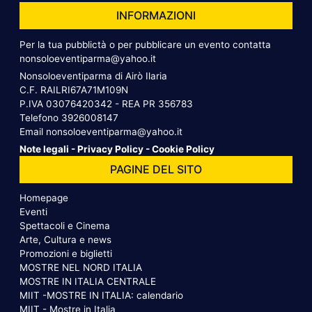
INFORMAZIONI
Per la tua pubblictà o per pubblicare un evento contatta
nonsoloeventiparma@yahoo.it
Nonsoloeventiparma di Airò Ilaria
C.F. RAILRI67A71M109N
P.IVA 03076420342 - REA PR 356783
Telefono
3926008147
Email
nonsoloeventiparma@yahoo.it
Note legali
-
Privacy Policy
-
Cookie Policy
PAGINE DEL SITO
Homepage
Eventi
Spettacoli e Cinema
Arte, Cultura e news
Promozioni e biglietti
MOSTRE NEL NORD ITALIA
MOSTRE IN ITALIA CENTRALE
MIIT -MOSTRE IN ITALIA: calendario
MIIT - Mostre in Italia