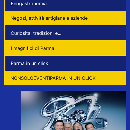
Enogastronomia
Negozì, attività artigiane e aziende
Curiosità, tradizioni e...
I magnifici di Parma
Parma in un click
NONSOLOEVENTIPARMA IN UN CLICK