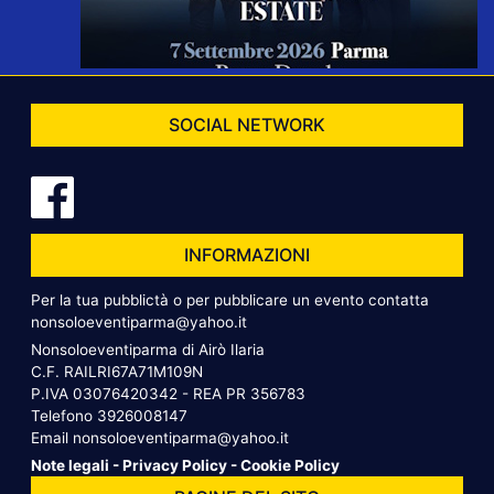
SOCIAL NETWORK
INFORMAZIONI
Per la tua pubblictà o per pubblicare un evento contatta
nonsoloeventiparma@yahoo.it
Nonsoloeventiparma di Airò Ilaria
C.F. RAILRI67A71M109N
P.IVA 03076420342 - REA PR 356783
Telefono
3926008147
Email
nonsoloeventiparma@yahoo.it
Note legali
-
Privacy Policy
-
Cookie Policy