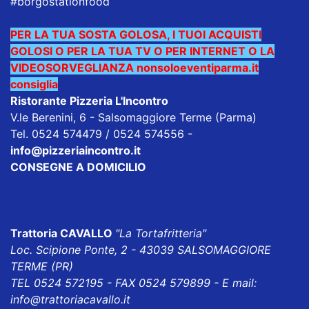
#borgostationfood
PER LA TUA SOSTA GOLOSA, I TUOI ACQUISTI
GOLOSI O PER LA TUA TV O PER INTERNET O LA
VIDEOSORVEGLIANZA nonsoloeventiparma.it
consiglia
Ristorante Pizzeria L'Incontro
V.le Berenini, 6 - Salsomaggiore Terme (Parma)
Tel. 0524 574479 / 0524 574556
-
info@pizzeriaincontro.it
CONSEGNE A DOMICILIO
Trattoria CAVALLO
"La Tortafritteria"
Loc. Scipione Ponte, 2 - 43039 SALSOMAGGIORE
TERME (PR)
TEL 0524 572195 - FAX 0524 579899 - E mail:
info@trattoriacavallo.it