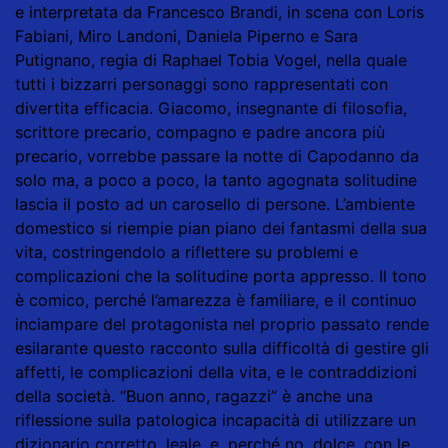
e interpretata da Francesco Brandi, in scena con Loris
Fabiani, Miro Landoni, Daniela Piperno e Sara
Putignano, regia di Raphael Tobia Vogel, nella quale
tutti i bizzarri personaggi sono rappresentati con
divertita efficacia. Giacomo, insegnante di filosofia,
scrittore precario, compagno e padre ancora più
precario, vorrebbe passare la notte di Capodanno da
solo ma, a poco a poco, la tanto agognata solitudine
lascia il posto ad un carosello di persone. L’ambiente
domestico si riempie pian piano dei fantasmi della sua
vita, costringendolo a riflettere su problemi e
complicazioni che la solitudine porta appresso. Il tono
è comico, perché l’amarezza è familiare, e il continuo
inciampare del protagonista nel proprio passato rende
esilarante questo racconto sulla difficoltà di gestire gli
affetti, le complicazioni della vita, e le contraddizioni
della società. “Buon anno, ragazzi” è anche una
riflessione sulla patologica incapacità di utilizzare un
dizionario corretto, leale, e, perché no, dolce, con le