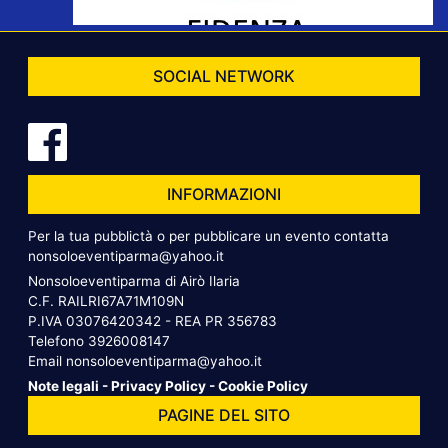
SOCIAL NETWORK
INFORMAZIONI
Per la tua pubblictà o per pubblicare un evento contatta
nonsoloeventiparma@yahoo.it
Nonsoloeventiparma di Airò Ilaria
C.F. RAILRI67A71M109N
P.IVA 03076420342 - REA PR 356783
Telefono
3926008147
Email
nonsoloeventiparma@yahoo.it
Note legali
-
Privacy Policy
-
Cookie Policy
PAGINE DEL SITO