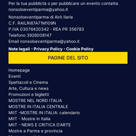
Per la tua pubblictà o per pubblicare un evento contatta
nonsoloeventiparma@yahoo.it
Nonsoloeventiparma di Airò Ilaria
C.F. RAILRI67A71M109N
P.IVA 03076420342 - REA PR 356783
Telefono
3926008147
Email
nonsoloeventiparma@yahoo.it
Note legali
-
Privacy Policy
-
Cookie Policy
PAGINE DEL SITO
Homepage
Eventi
Spettacoli e Cinema
Arte, Cultura e news
Promozioni e biglietti
MOSTRE NEL NORD ITALIA
MOSTRE IN ITALIA CENTRALE
MIIT -MOSTRE IN ITALIA: calendario
MIIT - Mostre in Italia
MIIT - NEWS E CRITICA D'ARTE
Mostre a Parma e provincia