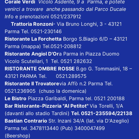
Corale Verdi
Vicolo Asdente, 9 a Parma, e potete
venirci a trovare anche passando dal Parco Ducale
I
nfo e prenotazioni 0521/237912
Trattoria Ronzoni
- Via Bruno Longhi, 3 - 43121
Parma Tel. 0521-230146
Ristorante La Forchetta
Borgo S.Biagio 6/D – 43121
Parma
(mappa)
Tel.0521-208812
Ristorante Angiol D'Or
a Parma in Piazza Duomo
Vicolo Scutellari, 1 Tel. 0521 282632
RISTORANTE OMBRE ROSSE
B.go G. Tommasini, 18 –
43121 PARMA Tel. 0521.289575
Ristorante Il Trovatore
via Affò n.2 Parma Tel.
0521.236905 (chuso la domenica)
Le Bistro
Piazza Garibaldi, Parma tel. 0521 200188
Bar Ristorante-Pizzeria "Al Petitot"
Via Torelli, 1/A
(davanti allo stadio Tardini)
Tel. 0521-235594/22138
Bastian Contrario
Str. Inzani 34/A (lat. via D'Azeglio)
Parma tel. 3478113440 (Pub) 3400047499
(Beershop)