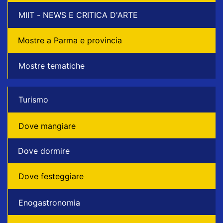
MIIT - NEWS E CRITICA D'ARTE
Mostre a Parma e provincia
Mostre tematiche
Turismo
Dove mangiare
Dove dormire
Dove festeggiare
Enogastronomia