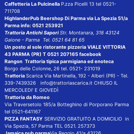
Caffetteria La Pulcinella
P.zza Picelli 13 tel 0521-
711708
HighlanderPub Beershop Di Parma
via La Spezia 51/a
Parma info: 0521 253921
Trattoria Antichi Sapori
Str. Montanara, 318 43124
Gaione - Parma Tel. 0521 64 81 65
Un posto al sole ristorante pizzeria VIALE VITTORIA
43 PARMA (PR) T 0521 207165
facebook
Rangon Trattoria tipica parmigiana ed enoteca
Borgo delle Colonne, 26 tel. 0521- 231019
Trattoria
Scarica
Via Martinella, 192 - Alberi (PR) - Tel.
339-7439326
info@trattoriascarica.it
CHIUSO IL
MERCOLEDI’ E GIOVEDÌ
Trattoria da Romeo
Via Traversetolo 185/a Botteghino di Porporano Parma
tel 0521-641167
PIZZA FANTASY
SERVIZIO GRATUITO A DOMICILIO in
Via Spezia, 57 Parma TEL 0521. 257373
Jamaica pub parma
Via Reggio 41/a 43126