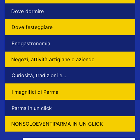
Dove dormire
Dove festeggiare
Enogastronomia
Negozì, attività artigiane e aziende
Curiosità, tradizioni e...
I magnifici di Parma
Parma in un click
NONSOLOEVENTIPARMA IN UN CLICK