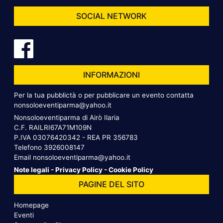
SOCIAL NETWORK
INFORMAZIONI
Per la tua pubblictà o per pubblicare un evento contatta
nonsoloeventiparma@yahoo.it
Nonsoloeventiparma di Airò Ilaria
C.F. RAILRI67A71M109N
P.IVA 03076420342 - REA PR 356783
Telefono
3926008147
Email
nonsoloeventiparma@yahoo.it
Note legali
-
Privacy Policy
-
Cookie Policy
PAGINE DEL SITO
Homepage
Eventi