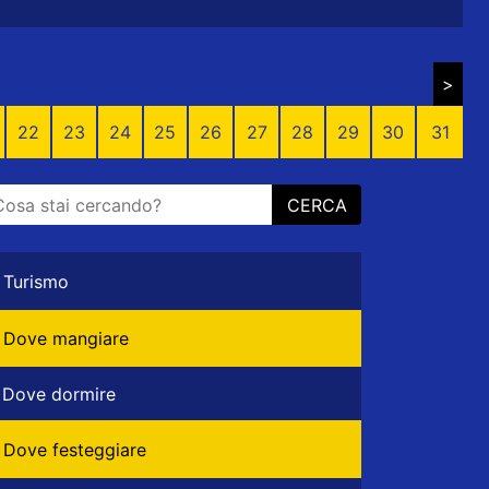
>
22
23
24
25
26
27
28
29
30
31
CERCA
Turismo
Dove mangiare
Dove dormire
Dove festeggiare