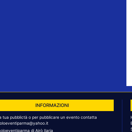
INFORMAZIONI
la tua pubblictà o per pubblicare un evento contatta
oloeventiparma@yahoo.it
oloeventiparma di Airò Ilaria