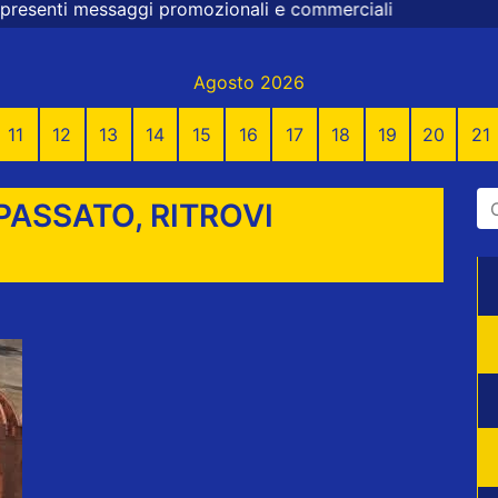
 promozionali e commerciali
Agosto 2026
11
12
13
14
15
16
17
18
19
20
21
PASSATO, RITROVI