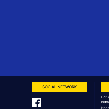
SOCIAL NETWORK
Per 
nons
Nons