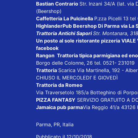
Bastian Contrario
Str. Inzani 34/A (lat. v
(Beershop)
Caffetteria La Pulcinella
P.zza Picelli 13 te
HighlanderPub Beershop Di Parma
via La
Trattoria Antichi Sapori
Str. Montanara, 31
Un posto al sole ristorante pizzeria VI
facebook
Rangon Trattoria tipica parmigiana ed en
Borgo delle Colonne, 26 tel. 0521- 231019
Trattoria
Scarica
Via Martinella, 192 - Alb
CHIUSO IL MERCOLEDI’ E GIOVEDÌ
Trattoria da Romeo
Via Traversetolo 185/a Botteghino di Porp
PIZZA FANTASY
SERVIZIO GRATUITO A DOM
Jamaica pub parma
Via Reggio 41/a 43126
Parma, PR, Italia
Pubblicato il 12/10/2018