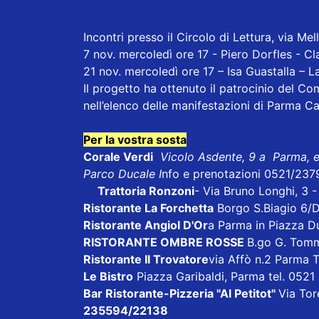
Incontri presso il Circolo di Lettura, via Mel
7 nov. mercoledì ore 17 - Piero Dorfles - Cl
21 nov. mercoledì ore 17 – Isa Guastalla – 
Il progetto ha ottenuto il patrocinio del Co
nell’elenco delle manifestazioni di Parma C
Per la vostra sosta
Corale Verdi
Vicolo Asdente, 9 a Parma, 
Parco Ducale I
nfo e prenotazioni 0521/237
Trattoria Ronzoni
- Via Bruno Longhi, 3 
Ristorante La Forchetta
Borgo S.Biagio 6/
Ristorante Angiol D'Or
a Parma in Piazza D
RISTORANTE OMBRE ROSSE
B.go G. Tom
Ristorante Il Trovatore
via Affò n.2 Parma 
Le Bistro
Piazza Garibaldi, Parma tel. 052
Bar Ristorante-Pizzeria "Al Petitot"
Via Tore
235594/22138