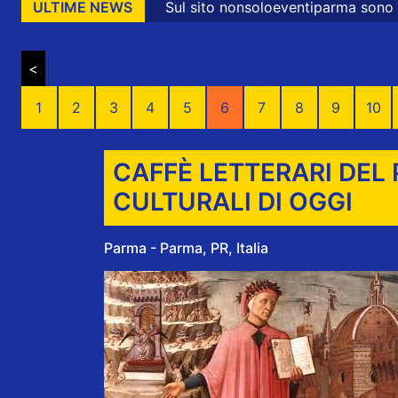
Sul sito nonsoloeventiparma sono presenti messaggi
ULTIME NEWS
<
1
2
3
4
5
6
7
8
9
10
CAFFÈ LETTERARI DEL 
CULTURALI DI OGGI
Parma - Parma, PR, Italia