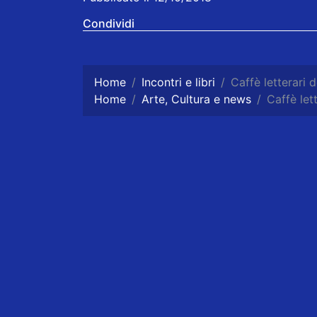
Condividi
Home
Incontri e libri
Caffè letterari d
Home
Arte, Cultura e news
Caffè lett