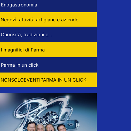
Enogastronomia
Negozì, attività artigiane e aziende
Curiosità, tradizioni e...
I magnifici di Parma
Parma in un click
NONSOLOEVENTIPARMA IN UN CLICK