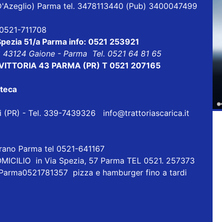
ia D'Azeglio) Parma tel. 3478113440 (Pub) 3400047499
l 0521-711708
 Spezia 51/a Parma info: 0521 253921
8 43124 Gaione - Parma Tel. 0521 64 81 65
ALE VITTORIA 43 PARMA (PR) T 0521 207165
oteca
eri (PR) - Tel. 339-7439326
info@trattoriascarica.it
orano Parma tel 0521-641167
ICILIO in Via Spezia, 57 Parma TEL 0521. 257373
 Parma0521781357 pizza e hamburger fino a tardi