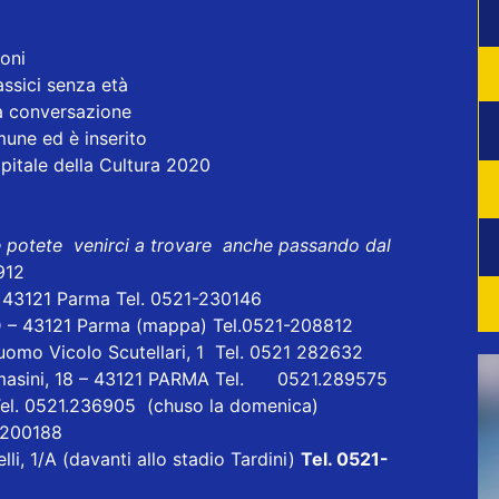
loni
assici senza età
La conversazione
mune ed è inserito
apitale della Cultura 2020
e potete venirci a trovare anche passando dal
912
- 43121 Parma Tel. 0521-230146
D – 43121 Parma
(mappa)
Tel.0521-208812
uomo Vicolo Scutellari, 1 Tel. 0521 282632
masini, 18 – 43121 PARMA Tel. 0521.289575
Tel. 0521.236905 (chuso la domenica)
1 200188
lli, 1/A (davanti allo stadio Tardini)
Tel. 0521-