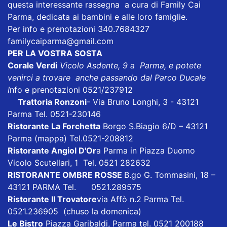
questa interessante rassegna a cura di Family Cai
Parma, dedicata ai bambini e alle loro famiglie.
Per info e prenotazioni 340.7684327
familycaiparma@gmail.com
PER LA VOSTRA SOSTA
Corale Verdi
Vicolo Asdente, 9 a Parma, e potete
venirci a trovare anche passando dal Parco Ducale
I
nfo e prenotazioni 0521/237912
Trattoria Ronzoni
- Via Bruno Longhi, 3 - 43121
Parma Tel. 0521-230146
Ristorante La Forchetta
Borgo S.Biagio 6/D – 43121
Parma
(mappa)
Tel.0521-208812
Ristorante Angiol D'Or
a Parma in Piazza Duomo
Vicolo Scutellari, 1 Tel. 0521 282632
RISTORANTE OMBRE ROSSE
B.go G. Tommasini, 18 –
43121 PARMA Tel. 0521.289575
Ristorante Il Trovatore
via Affò n.2 Parma Tel.
0521.236905 (chuso la domenica)
Le Bistro
Piazza Garibaldi, Parma tel. 0521 200188