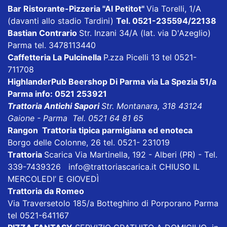
Bar Ristorante-Pizzeria "Al Petitot"
Via Torelli, 1/A
(davanti allo stadio Tardini)
Tel. 0521-235594/22138
Bastian Contrario
Str. Inzani 34/A (lat. via D'Azeglio)
Parma tel. 3478113440
Caffetteria La Pulcinella
P.zza Picelli 13 tel 0521-
711708
HighlanderPub Beershop Di Parma
via La Spezia 51/a
Parma info: 0521 253921
Trattoria Antichi Sapori
Str. Montanara, 318 43124
Gaione - Parma Tel. 0521 64 81 65
Rangon Trattoria tipica parmigiana ed enoteca
Borgo delle Colonne, 26 tel. 0521- 231019
Trattoria
Scarica
Via Martinella, 192 - Alberi (PR) - Tel.
339-7439326
info@trattoriascarica.it
CHIUSO IL
MERCOLEDI’ E GIOVEDÌ
Trattoria da Romeo
Via Traversetolo 185/a Botteghino di Porporano Parma
tel 0521-641167