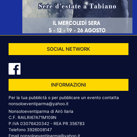
SOCIAL NETWORK
INFORMAZIONI
Per la tua pubblictà o per pubblicare un evento contatta
nonsoloeventiparma@yahoo.it
Nonsoloeventiparma di Airò Ilaria
C.F. RAILRI67A71M109N
P.IVA 03076420342 - REA PR 356783
Telefono
3926008147
Email
nonsoloeventiparma@yahoo.it