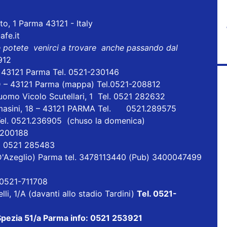
to, 1 Parma 43121 - Italy
fe.it
e potete venirci a trovare anche passando dal
912
- 43121 Parma Tel. 0521-230146
D – 43121 Parma
(mappa)
Tel.0521-208812
uomo Vicolo Scutellari, 1 Tel. 0521 282632
masini, 18 – 43121 PARMA Tel. 0521.289575
Tel. 0521.236905 (chuso la domenica)
1 200188
el 0521 285483
ia D'Azeglio) Parma tel. 3478113440 (Pub) 3400047499
l 0521-711708
lli, 1/A (davanti allo stadio Tardini)
Tel. 0521-
 Spezia 51/a Parma info: 0521 253921