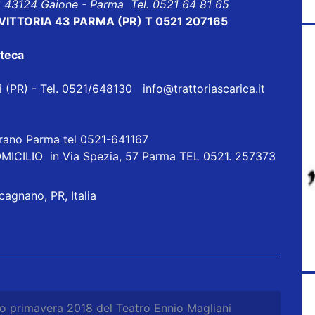
8 43124 Gaione - Parma Tel. 0521 64 81 65
E VITTORIA 43 PARMA (PR) T 0521 207165
oteca
eri (PR) - Tel. 0521/648130
info@trattoriascarica.it
orano Parma tel 0521-641167
ICILIO in Via Spezia, 57 Parma TEL 0521. 257373
cagnano, PR, Italia
o primavera 2018 del Teatro Ennio Magliani