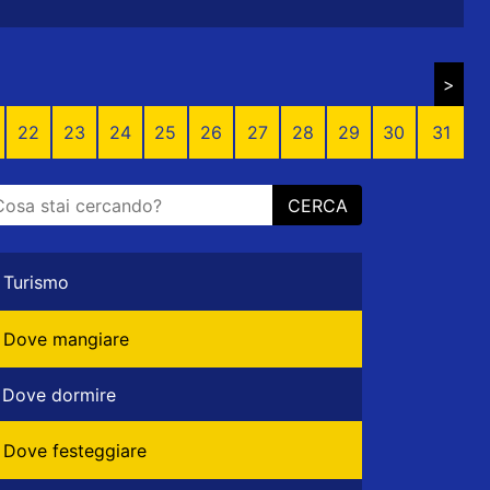
>
22
23
24
25
26
27
28
29
30
31
CERCA
Turismo
Dove mangiare
Dove dormire
Dove festeggiare