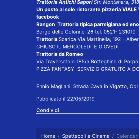
Trattoria Antichi Sapori
Str. Montanara, 31
Un posto al sole
ristorante pizzeria VIAL
facebook
Rangon Trattoria tipica parmigiana ed en
Borgo delle Colonne, 26 tel. 0521- 231019
Trattoria
Scarica
Via Martinella, 192 - Alb
CHIUSO IL MERCOLEDI’ E GIOVEDÌ
Trattoria da Romeo
Via Traversetolo 185/a Botteghino di Porp
PIZZA FANTASY
SERVIZIO GRATUITO A DOM
Ennio Magliani, Strada Cava in Vigatto, Cor
Pubblicato il 22/05/2019
Condividi
Home
Spettacoli e Cinema
Calendari