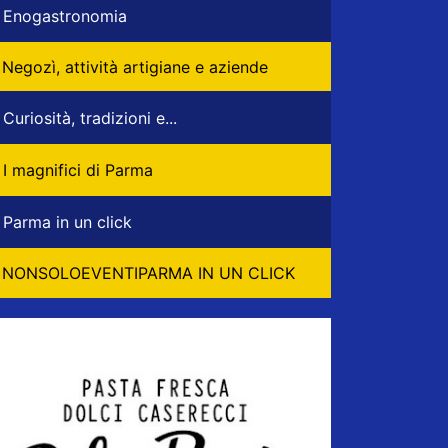
Enogastronomia
Negozì, attività artigiane e aziende
Curiosità, tradizioni e...
I magnifici di Parma
Parma in un click
NONSOLOEVENTIPARMA IN UN CLICK