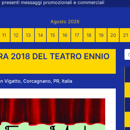
i promozionali e commerciali
Agosto 2026
11
12
13
14
15
16
17
18
19
20
21
A 2018 DEL TEATRO ENNIO
n Vigatto, Corcagnano, PR, Italia