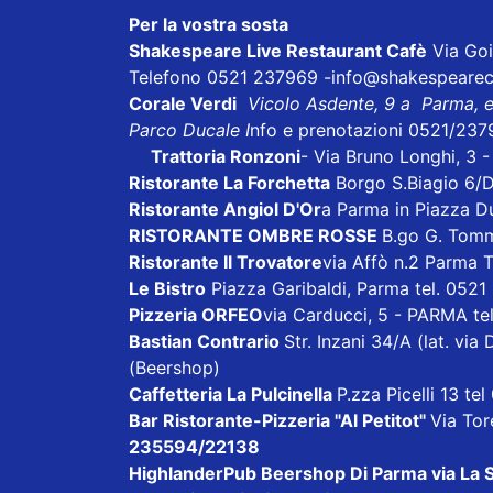
Per la vostra sosta
Shakespeare Live Restaurant Cafè
Via Goi
Telefono 0521 237969
-info@shakespeareca
Corale Verdi
Vicolo Asdente, 9 a Parma, 
Parco Ducale I
nfo e prenotazioni 0521/237
Trattoria Ronzoni
- Via Bruno Longhi, 3 
Ristorante La Forchetta
Borgo S.Biagio 6/
Ristorante Angiol D'Or
a Parma in Piazza D
RISTORANTE OMBRE ROSSE
B.go G. Tom
Ristorante Il Trovatore
via Affò n.2 Parma 
Le Bistro
Piazza Garibaldi, Parma tel. 052
P
izzeria ORFEO
via Carducci, 5 - PARMA t
Bastian Contrario
Str. Inzani 34/A (lat. v
(Beershop)
Caffetteria La Pulcinella
P.zza Picelli 13 te
Bar Ristorante-Pizzeria "Al Petitot"
Via Tore
235594/22138
HighlanderPub Beershop Di Parma
via La