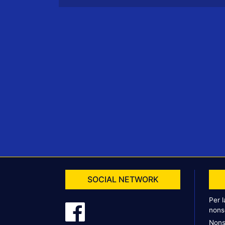
SOCIAL NETWORK
Per 
nons
Nons