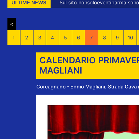
Sul sito nonsoloeventiparma sono presenti messagg
ULTIME NEWS
<
1
2
3
4
5
6
7
8
9
10
CALENDARIO PRIMAVER
MAGLIANI
Corcagnano - Ennio Magliani, Strada Cava i